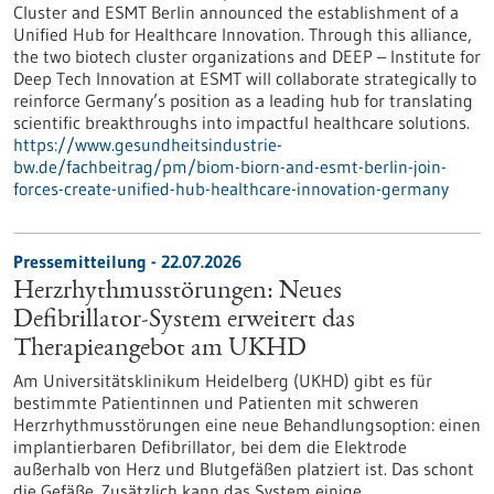
Cluster and ESMT Berlin announced the establishment of a
Unified Hub for Healthcare Innovation. Through this alliance,
the two biotech cluster organizations and DEEP – Institute for
Deep Tech Innovation at ESMT will collaborate strategically to
reinforce Germany’s position as a leading hub for translating
scientific breakthroughs into impactful healthcare solutions.
https://www.gesundheitsindustrie-
bw.de/fachbeitrag/pm/biom-biorn-and-esmt-berlin-join-
forces-create-unified-hub-healthcare-innovation-germany
Pressemitteilung - 22.07.2026
Herzrhythmusstörungen: Neues
Defibrillator-System erweitert das
Therapieangebot am UKHD
Am Universitätsklinikum Heidelberg (UKHD) gibt es für
bestimmte Patientinnen und Patienten mit schweren
Herzrhythmusstörungen eine neue Behandlungsoption: einen
implantierbaren Defibrillator, bei dem die Elektrode
außerhalb von Herz und Blutgefäßen platziert ist. Das schont
die Gefäße. Zusätzlich kann das System einige