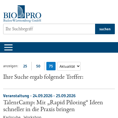
zum
Inhalt
springen
suchen
anzeigen:
25
50
75
Ihre Suche ergab folgende Treffer:
Veranstaltung -
24.09.2026
-
25.09.2026
TalentCamp: Mit „Rapid Piloting“ Ideen
schneller in die Praxis bringen
Karlsruhe ,
Workshop