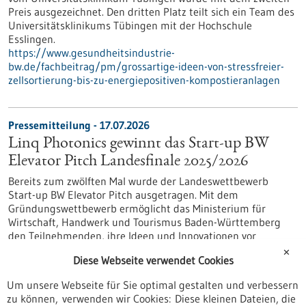
Preis ausgezeichnet. Den dritten Platz teilt sich ein Team des
Universitätsklinikums Tübingen mit der Hochschule
Esslingen.
https://www.gesundheitsindustrie-
bw.de/fachbeitrag/pm/grossartige-ideen-von-stressfreier-
zellsortierung-bis-zu-energiepositiven-kompostieranlagen
Pressemitteilung - 17.07.2026
Linq Photonics gewinnt das Start-up BW
Elevator Pitch Landesfinale 2025/2026
Bereits zum zwölften Mal wurde der Landeswettbewerb
Start-up BW Elevator Pitch ausgetragen. Mit dem
Gründungswettbewerb ermöglicht das Ministerium für
Wirtschaft, Handwerk und Tourismus Baden-Württemberg
den Teilnehmenden, ihre Ideen und Innovationen vor
Publikum auf einer Bühne zu präsentieren.
✕
Diese Webseite verwendet Cookies
https://www.gesundheitsindustrie-
bw.de/fachbeitrag/pm/linq-photonics-gewinnt-das-start-bw-
Um unsere Webseite für Sie optimal gestalten und verbessern
elevator-pitch-landesfinale-20252026
zu können, verwenden wir Cookies: Diese kleinen Dateien, die