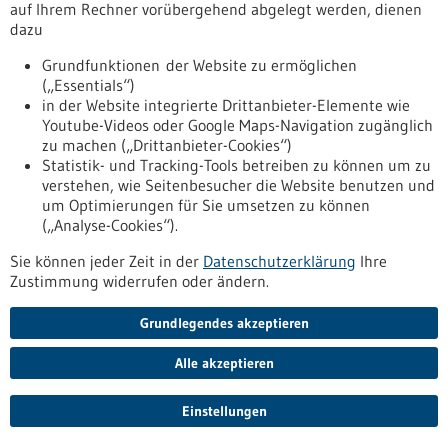
auf Ihrem Rechner vorübergehend abgelegt werden, dienen
dazu
Förderung
Grundfunktionen der Website zu ermöglichen
Förderung von Transferhubs im Rahmen des
(„Essentials“)
Programms „Transferinitiative F.A.S.T. –
in der Website integrierte Drittanbieter-Elemente wie
Forschung, Ausgründungen, Skalierung,
Youtube-Videos oder Google Maps-Navigation zugänglich
zu machen („Drittanbieter-Cookies“)
Transfer“
Statistik- und Tracking-Tools betreiben zu können um zu
Förderprogramm,
Förderung durch:
BMFTR,
verstehen, wie Seitenbesucher die Website benutzen und
Einreichungsfrist:
31.08.2026
um Optimierungen für Sie umsetzen zu können
(„Analyse-Cookies“).
https://www.gesundheitsindustrie-
bw.de/datenbank/foerderungen/richtlinie-zur-foerderung-
Sie können jeder Zeit in der
Datenschutzerklärung
Ihre
von-transferhubs-im-rahmen-des-programms-
Zustimmung widerrufen oder ändern.
transferinitiative-fst-forschung-ausgruendungen-skalierung-
tr
Grundlegendes akzeptieren
Alle akzeptieren
Förderung
Förderung von Transferhubs im Rahmen des
Einstellungen
Programms „Transferinitiative F.A.S.T. –