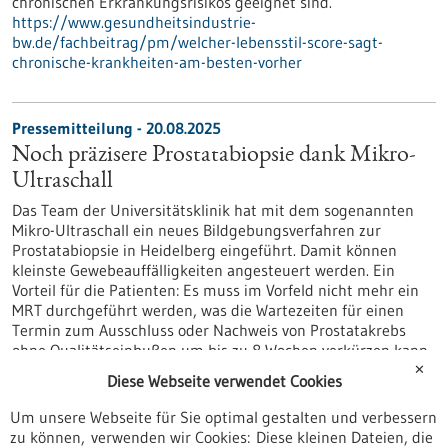
chronischen Erkrankungsrisikos geeignet sind.
https://www.gesundheitsindustrie-
bw.de/fachbeitrag/pm/welcher-lebensstil-score-sagt-
chronische-krankheiten-am-besten-vorher
Pressemitteilung - 20.08.2025
Noch präzisere Prostatabiopsie dank Mikro-
Ultraschall
Das Team der Universitätsklinik hat mit dem sogenannten
Mikro-Ultraschall ein neues Bildgebungsverfahren zur
Prostatabiopsie in Heidelberg eingeführt. Damit können
kleinste Gewebeauffälligkeiten angesteuert werden. Ein
Vorteil für die Patienten: Es muss im Vorfeld nicht mehr ein
MRT durchgeführt werden, was die Wartezeiten für einen
Termin zum Ausschluss oder Nachweis von Prostatakrebs
ohne Qualitätseinbußen um bis zu 8 Wochen verkürzen kann.
https://www.gesundheitsindustrie-
✕
Diese Webseite verwendet Cookies
bw.de/fachbeitrag/pm/noch-praezisere-prostatabiopsie-
dank-mikro-ultraschall
Um unsere Webseite für Sie optimal gestalten und verbessern
zu können, verwenden wir Cookies: Diese kleinen Dateien, die