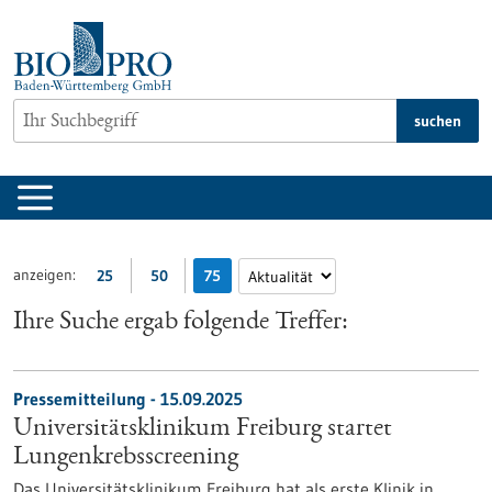
zum
Inhalt
springen
suchen
anzeigen:
25
50
75
Ihre Suche ergab folgende Treffer:
Pressemitteilung - 15.09.2025
Universitätsklinikum Freiburg startet
Lungenkrebsscreening
Das Universitätsklinikum Freiburg hat als erste Klinik in