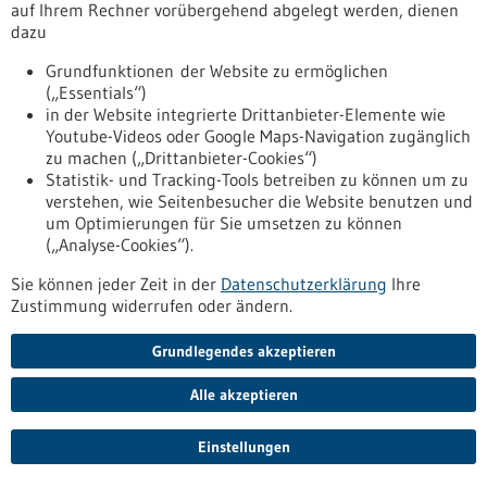
auf Ihrem Rechner vorübergehend abgelegt werden, dienen
Pressemitteilung - 20.08.2025
dazu
Multiple Sklerose: KI-Analyse bringt
Grundfunktionen der Website zu ermöglichen
internationale Neubewertung des
(„Essentials“)
in der Website integrierte Drittanbieter-Elemente wie
Krankheitsverlaufs
Youtube-Videos oder Google Maps-Navigation zugänglich
Die Multiple Sklerose galt bislang als eine Erkrankung mit
zu machen („Drittanbieter-Cookies“)
verschiedenen Subtypen wie „schubförmig“ oder
Statistik- und Tracking-Tools betreiben zu können um zu
„progredient“. Statt fixer Krankheitsphänotypen identifiziert
verstehen, wie Seitenbesucher die Website benutzen und
ein KI-gestütztes Modell vier zentrale Zustandsdimensionen,
um Optimierungen für Sie umsetzen zu können
die den Verlauf der MS wesentlich besser abbilden:
(„Analyse-Cookies“).
körperliche Behinderung, Hirnschädigung, klinische Schübe
und stille Entzündungsaktivität. Die Erkenntnisse könnten
Sie können jeder Zeit in der
Datenschutzerklärung
Ihre
die Diagnostik und Behandlung verändern.
Zustimmung widerrufen oder ändern.
https://www.gesundheitsindustrie-
bw.de/fachbeitrag/pm/multiple-sklerose-ki-analyse-bringt-
Grundlegendes akzeptieren
internationale-neubewertung-des-krankheitsverlaufs
Alle akzeptieren
Pressemitteilung - 19.08.2025
Einstellungen
“Wohlstand für Alle“ braucht “Gesundheit