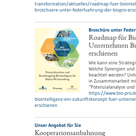
transformation/aktuelles/roadmap-fuer-biointe
broschuere-unter-federfuehrung-der-biopro-ers
Broschüre unter Feder
Roadmap für Bio
Unternehmen Br
erschienen
Wie kann eine Strateg
Welche Synergien und
beachtet werden? Unt
in Zusammenarbeit mit
“Potenzialanalyse und
https://www.bio-pro.
biointelligenz-ein-zukunftskonzept-fuer-unter
erschienen
Unser Angebot für Sie
Kooperationsanbahnung