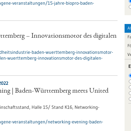
ngene-veranstaltungen/15-jahre-biopro-baden-
A
ttemberg – Innovationsmotor des digitalen
F
F
dheitsindustrie-baden-wuerttemberg-innovationsmotor-
V
den-wuerttemberg-innovationsmotor-des-digitalen-
E
2022
ing | Baden-Württemberg meets United
schaftsstand, Halle 15/ Stand K16,
Networking-
ngene-veranstaltungen/networking-evening-baden-