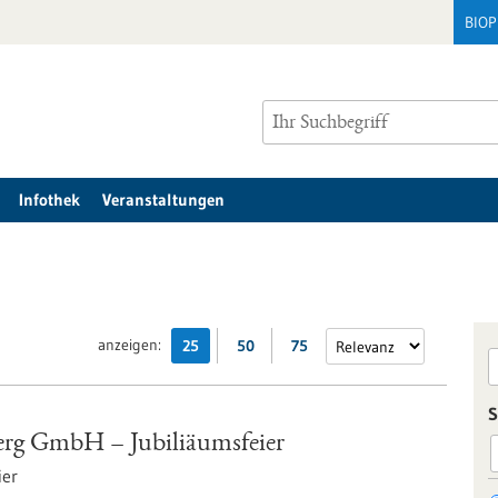
BIO
Infothek
Veranstaltungen
anzeigen:
25
50
75
S
rg GmbH – Jubiliäumsfeier
ier