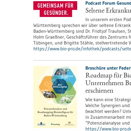
Podcast Forum Gesund
Seltene Erkrank
In unserem ersten Pod
Württemberg sprechen wir über seltene Erkran
Baden-Württemberg sind Dr. Fridtjof Traulsen, St
Holm Graeßner, Geschäftsführer des Zentrums f
Tübingen, und Brigitte Stähle, stellvertretende
https://www.bio-pro.de/infothek/podcasts/sel
Broschüre unter Feder
Roadmap für Bio
Unternehmen Br
erschienen
Wie kann eine Strateg
Welche Synergien und
beachtet werden? Unt
in Zusammenarbeit mit
“Potenzialanalyse und
https://www.bio-pro.d