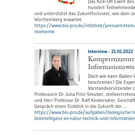
Das Kick-Off Event de
hundert Teilnehmende.
und unterstützt das Zukunftscluster, von dem si
Württemberg erwartet.
https://www.bio-pro.de/infothek/pressemitteil
momente
Interview - 21.01.2022
Kompetenzzentru
Informationswis
Doch wie kann Baden-
beschreiten? Die Expe
Vorstandvorsitzender 
Professorin Dr. Julia Fritz-Steuber, stellvertre
und Herr Professor Dr. Ralf Kindervater, Gesc
Gespräch einen Einblick in die Zukunft der…
https://www.bio-pro.de/aufgaben/biologische-
biointelligenz-ev-natur-technik-und-informati