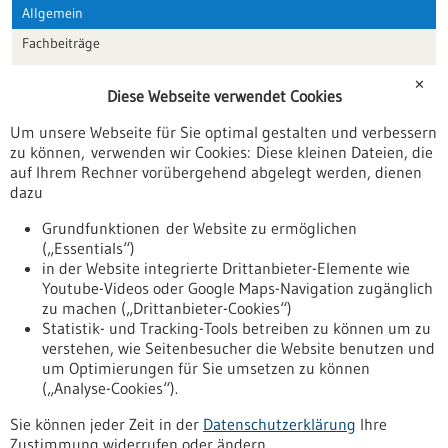
Allgemein
Fachbeiträge
Förderungen
✕
Diese Webseite verwendet Cookies
Veranstaltungen
Um unsere Webseite für Sie optimal gestalten und verbessern
Erscheinungsdatum
zu können, verwenden wir Cookies: Diese kleinen Dateien, die
auf Ihrem Rechner vorübergehend abgelegt werden, dienen
dazu
zurücksetzen
Grundfunktionen der Website zu ermöglichen
(„Essentials“)
anzeigen
in der Website integrierte Drittanbieter-Elemente wie
Youtube-Videos oder Google Maps-Navigation zugänglich
zu machen („Drittanbieter-Cookies“)
Statistik- und Tracking-Tools betreiben zu können um zu
verstehen, wie Seitenbesucher die Website benutzen und
Nach oben
um Optimierungen für Sie umsetzen zu können
(„Analyse-Cookies“).
Sie können jeder Zeit in der
Datenschutzerklärung
Ihre
Informiert bleiben
Zustimmung widerrufen oder ändern.