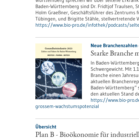
Württemberg sprechen wir über seltene Erkran
Baden-Württemberg sind Dr. Fridtjof Traulsen, St
Holm Graeßner, Geschäftsführer des Zentrums f
Tübingen, und Brigitte Stähle, stellvertretende
https://www.bio-pro.de/infothek/podcasts/sel
Neue Branchenzahlen d
Starke Branche 
In Baden-Württemberg 
Schwergewicht. Mit 1
Branche einen Jahresum
aktuellen Branchenrep
Baden-Württemberg“ s
den aktuellen Stand de
https://www.bio-pro.d
grossem-wachstumspotenzial
Übersicht
Plan B - Bioökonomie für industrie