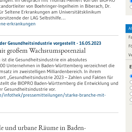
kungen. Im Gespräch mit Thomas Meinert von der BIOPRO
andortleiter von Boehringer-Ingelheim in Biberach, Dr.
ür Seltene Erkrankungen am Universitätsklinikum
 Vorsitzende der LAG Selbsthilfe…
tene-erkrankungen
A
F
er Gesundheitsindustrie vorgestellt - 16.05.2023
F
mit großem Wachstumspotenzial
V
ist die Gesundheitsindustrie ein absolutes
.100 Unternehmen in Baden-Württemberg verzeichnet die
E
satz im zweistelligen Milliardenbereich. In ihrem
ort „Gesundheitsindustrie 2023 – Zahlen und Fakten für
tellt die BIOPRO Baden-Württemberg die Entwicklung und
r Gesundheitsindustrie vor.
e/infothek/pressemitteilungen/starke-branche-mit-
lle und urbane Räume in Baden-