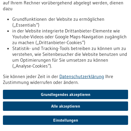
auf Ihrem Rechner vorübergehend abgelegt werden, dienen
Vitamin D-angereicherte Lebensmittel
dazu
könnten Krebssterblichkeit senken
Wissenschaftler im Deutschen Krebsforschungszentrum
Grundfunktionen der Website zu ermöglichen
(DKFZ) zeigen mit einer Modellrechnung, dass eine
(„Essentials“)
Anreicherung von Lebensmitteln mit Vitamin D die
in der Website integrierte Drittanbieter-Elemente wie
Krebssterblichkeit ähnlich effektiv senken könnte wie eine
Youtube-Videos oder Google Maps-Navigation zugänglich
Substitution in Form von Vitaminpräparaten.
zu machen („Drittanbieter-Cookies“)
https://www.gesundheitsindustrie-
Statistik- und Tracking-Tools betreiben zu können um zu
bw.de/fachbeitrag/pm/vitamin-d-angereicherte-
verstehen, wie Seitenbesucher die Website benutzen und
lebensmittel-koennten-krebssterblichkeit-senken
um Optimierungen für Sie umsetzen zu können
(„Analyse-Cookies“).
Sie können jeder Zeit in der
Datenschutzerklärung
Ihre
Forum Gesundheitsstandort Baden-Württemberg
Zustimmung widerrufen oder ändern.
Umfrage Welcome Center Sozialwirtschaft
Grundlegendes akzeptieren
https://www.forum-gesundheitsstandort-
bw.de/akteure/umfrage-welcome-center-sozialwirtschaft
Alle akzeptieren
Einstellungen
Pressemitteilung - 24.11.2021
Wirtschaftskongress „BW meets UK“: Mit