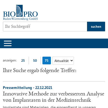
zum
Inhalt
springen
suchen
anzeigen:
25
50
75
Ihre Suche ergab folgende Treffer:
Pressemitteilung - 22.12.2021
Innovative Methode zur verbesserten Analyse
von Implantaten in der Medizintechnik
Implantate sind Materialien, die eingepflanzt in unseren