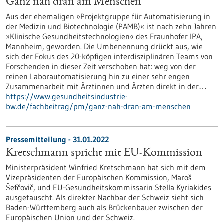
Ganz nah dran am Menschen
Aus der ehemaligen »Projektgruppe für Automatisierung in
der Medizin und Biotechnologie (PAMB)« ist nach zehn Jahren
»Klinische Gesundheitstechnologien« des Fraunhofer IPA,
Mannheim, geworden. Die Umbenennung drückt aus, wie
sich der Fokus des 20-köpfigen interdisziplinären Teams von
Forschenden in dieser Zeit verschoben hat: weg von der
reinen Laborautomatisierung hin zu einer sehr engen
Zusammenarbeit mit Ärztinnen und Ärzten direkt in der…
https://www.gesundheitsindustrie-
bw.de/fachbeitrag/pm/ganz-nah-dran-am-menschen
Pressemitteilung - 31.01.2022
Kretschmann spricht mit EU-Kommission
Ministerpräsident Winfried Kretschmann hat sich mit dem
Vizepräsidenten der Europäischen Kommission, Maroš
Šefčovič, und EU-Gesundheitskommissarin Stella Kyriakides
ausgetauscht. Als direkter Nachbar der Schweiz sieht sich
Baden-Württemberg auch als Brückenbauer zwischen der
Europäischen Union und der Schweiz.