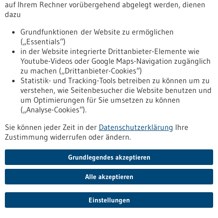
auf Ihrem Rechner vorübergehend abgelegt werden, dienen
Anmeldung
dazu
Anmeldung Optimierung IVD-
Grundfunktionen der Website zu ermöglichen
Probenverfügbarkeit an Kliniken
(„Essentials“)
https://regulatorik-gesundheitswirtschaft.bio-
in der Website integrierte Drittanbieter-Elemente wie
pro.de/veranstaltungen/vergangene-
Youtube-Videos oder Google Maps-Navigation zugänglich
veranstaltungen/anmeldung-optimierung-ivd-
zu machen („Drittanbieter-Cookies“)
probenverfuegbarkeit-kliniken
Statistik- und Tracking-Tools betreiben zu können um zu
verstehen, wie Seitenbesucher die Website benutzen und
um Optimierungen für Sie umsetzen zu können
(„Analyse-Cookies“).
BIOPRO Spezial: Regulation - 13.01.2022
Sie können jeder Zeit in der
Datenschutzerklärung
Ihre
Zustimmung widerrufen oder ändern.
Grundlegendes akzeptieren
IVDR – Neue Anforderungen bei In-House-
Alle akzeptieren
Tests
Einstellungen
Mit der IVDR gibt es verschiedene neue, aber auch einige alte
Aufgaben für die Labore. Dr. Ariane Pott sprach mit Ulrich