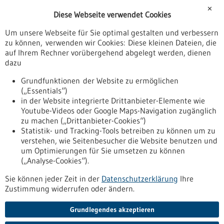
Förderungen
✕
Diese Webseite verwendet Cookies
Veranstaltungen
Um unsere Webseite für Sie optimal gestalten und verbessern
Erscheinungsdatum
zu können, verwenden wir Cookies: Diese kleinen Dateien, die
auf Ihrem Rechner vorübergehend abgelegt werden, dienen
dazu
zurücksetzen
Grundfunktionen der Website zu ermöglichen
(„Essentials“)
anzeigen
in der Website integrierte Drittanbieter-Elemente wie
Youtube-Videos oder Google Maps-Navigation zugänglich
zu machen („Drittanbieter-Cookies“)
Statistik- und Tracking-Tools betreiben zu können um zu
verstehen, wie Seitenbesucher die Website benutzen und
Nach oben
um Optimierungen für Sie umsetzen zu können
(„Analyse-Cookies“).
Sie können jeder Zeit in der
Datenschutzerklärung
Ihre
Informiert bleiben
Zustimmung widerrufen oder ändern.
Newsletter abonnieren
Grundlegendes akzeptieren