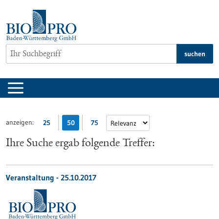
zum
Inhalt
springen
suchen
anzeigen:
25
50
75
Ihre Suche ergab folgende Treffer:
Veranstaltung -
25.10.2017