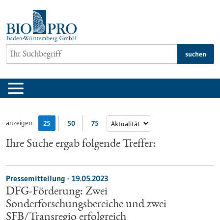
zum
Inhalt
springen
suchen
anzeigen:
25
50
75
Ihre Suche ergab folgende Treffer:
Pressemitteilung - 19.05.2023
DFG-Förderung: Zwei
Sonderforschungsbereiche und zwei
SFB/Transregio erfolgreich