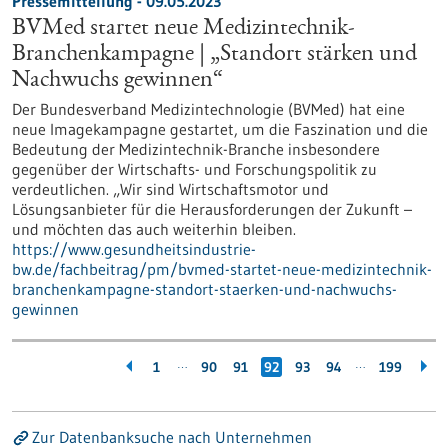
Pressemitteilung - 09.05.2023
BVMed startet neue Medizintechnik-
Branchenkampagne | „Standort stärken und
Nachwuchs gewinnen“
Der Bundesverband Medizintechnologie (BVMed) hat eine
neue Imagekampagne gestartet, um die Faszination und die
Bedeutung der Medizintechnik-Branche insbesondere
gegenüber der Wirtschafts- und Forschungspolitik zu
verdeutlichen. „Wir sind Wirtschaftsmotor und
Lösungsanbieter für die Herausforderungen der Zukunft –
und möchten das auch weiterhin bleiben.
https://www.gesundheitsindustrie-
bw.de/fachbeitrag/pm/bvmed-startet-neue-medizintechnik-
branchenkampagne-standort-staerken-und-nachwuchs-
gewinnen
…
…
1
90
91
92
93
94
199
Zur Datenbanksuche nach Unternehmen