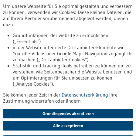
Um unsere Webseite für Sie optimal gestalten und verbessern
Erscheinungsdatum
zu können, verwenden wir Cookies: Diese kleinen Dateien, die
auf Ihrem Rechner vorübergehend abgelegt werden, dienen
dazu
zurücksetzen
Grundfunktionen der Website zu ermöglichen
(„Essentials“)
anzeigen
in der Website integrierte Drittanbieter-Elemente wie
Youtube-Videos oder Google Maps-Navigation zugänglich
zu machen („Drittanbieter-Cookies“)
Statistik- und Tracking-Tools betreiben zu können um zu
verstehen, wie Seitenbesucher die Website benutzen und
Nach oben
um Optimierungen für Sie umsetzen zu können
(„Analyse-Cookies“).
Sie können jeder Zeit in der
Datenschutzerklärung
Ihre
Informiert bleiben
Zustimmung widerrufen oder ändern.
Newsletter abonnieren
Grundlegendes akzeptieren
Alle akzeptieren