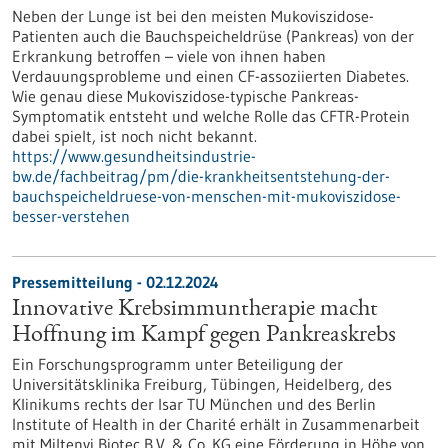
Neben der Lunge ist bei den meisten Mukoviszidose-​
Patienten auch die Bauchspeicheldrüse (Pankreas) von der
Erkrankung betroffen – viele von ihnen haben
Verdauungsprobleme und einen CF-​assoziierten Diabetes.
Wie genau diese Mukoviszidose-​typische Pankreas-​
Symptomatik entsteht und welche Rolle das CFTR-​Protein
dabei spielt, ist noch nicht bekannt.
https://www.gesundheitsindustrie-
bw.de/fachbeitrag/pm/die-krankheitsentstehung-der-
bauchspeicheldruese-von-menschen-mit-mukoviszidose-
besser-verstehen
Pressemitteilung - 02.12.2024
Innovative Krebsimmuntherapie macht
Hoffnung im Kampf gegen Pankreaskrebs
Ein Forschungsprogramm unter Beteiligung der
Universitätsklinika Freiburg, Tübingen, Heidelberg, des
Klinikums rechts der Isar TU München und des Berlin
Institute of Health in der Charité erhält in Zusammenarbeit
mit Miltenyi Biotec B.V. & Co. KG eine Förderung in Höhe von