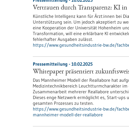
Pressemitteilung - 10.02.2025
Vertrauen durch Transparenz: KI in
Künstliche Intelligenz kann für Ärzt:innen bei 
Unterstützung sein. Um jedoch akzeptiert zu werd
eine Kooperation der Universität Hohenheim und 
Transformation, will eine erklärbare KI entwicke
fehlerhafter Ausgaben zulässt.
https://www.gesundheitsindustrie-bw.de/fachb
Pressemitteilung - 10.02.2025
Whitepaper präsentiert zukunftswe
Das Mannheimer Modell der Reallabore hat aufg
Medizintechnikbereich Leuchtturmcharakter im d
Zusammenarbeit mehrerer Reallabore unterschie
Dieses enge Netzwerk ermöglicht es, Start-ups 
gesamten Prozesses zu testen.
https://www.gesundheitsindustrie-bw.de/fachb
mannheimer-modell-der-reallabore