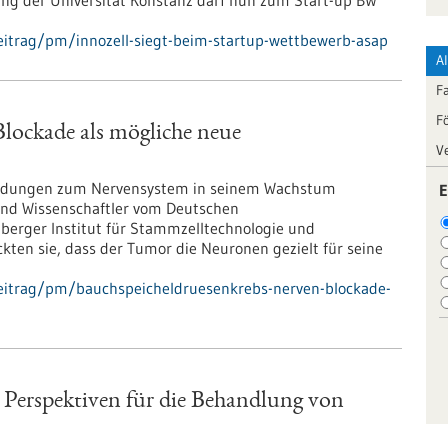
ung der Universität Konstanz darf nun zum Start-up BW
eitrag/pm/innozell-siegt-beim-startup-wettbewerb-asap
A
F
F
lockade als mögliche neue
V
bindungen zum Nervensystem in seinem Wachstum
E
 und Wissenschaftler vom Deutschen
erger Institut für Stammzelltechnologie und
kten sie, dass der Tumor die Neuronen gezielt für seine
eitrag/pm/bauchspeicheldruesenkrebs-nerven-blockade-
n
e Perspektiven für die Behandlung von