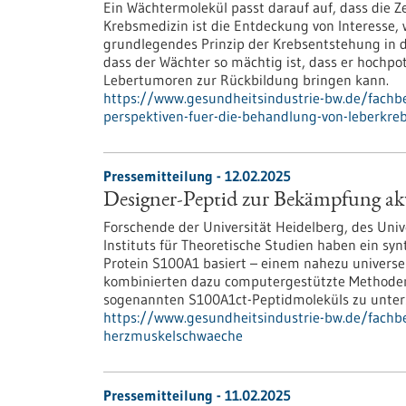
Ein Wächtermolekül passt darauf auf, dass die Zel
Krebsmedizin ist die Entdeckung von Interesse, we
grundlegendes Prinzip der Krebsentstehung in d
dass der Wächter so mächtig ist, dass er hochp
Lebertumoren zur Rückbildung bringen kann.
https://www.gesundheitsindustrie-bw.de/fachbe
perspektiven-fuer-die-behandlung-von-leberkre
Pressemitteilung - 12.02.2025
Designer-Peptid zur Bekämpfung a
Forschende der Universität Heidelberg, des Uni
Instituts für Theoretische Studien haben ein syn
Protein S100A1 basiert – einem nahezu universel
kombinierten dazu computergestützte Methoden
sogenannten S100A1ct-Peptidmoleküls zu unter
https://www.gesundheitsindustrie-bw.de/fachb
herzmuskelschwaeche
Pressemitteilung - 11.02.2025