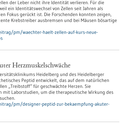
len der Leber nicht ihre Identität verlieren. Für die
il ein Identitätswechsel von Zellen seit Jahren als
en Fokus gerückt ist. Die Forschenden konnten zeigen,
otente Krebstreiber ausbremsen und bei Mäusen bösartige
itrag/pm/waechter-haelt-zellen-auf-kurs-neue-
bs
kuter Herzmuskelschwäche
versitätsklinikums Heidelberg und des Heidelberger
thetisches Peptid entwickelt, das auf dem natürlichen
len „Treibstoff“ für geschwächte Herzen. Sie
 mit Laborstudien, um die therapeutische Wirkung des
suchen.
eitrag/pm/designer-peptid-zur-bekaempfung-akuter-