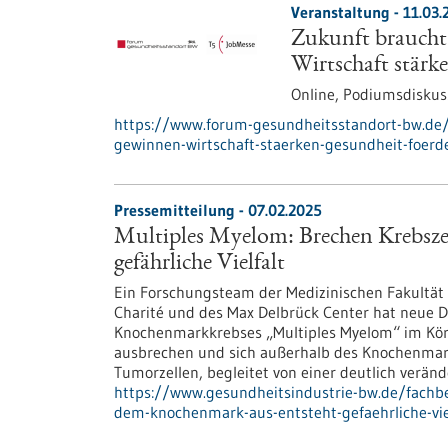
Veranstaltung -
11.03.
Zukunft braucht
Wirtschaft stärk
Online,
Podiumsdiskus
https://www.forum-gesundheitsstandort-bw.de/
gewinnen-wirtschaft-staerken-gesundheit-foerd
Pressemitteilung - 07.02.2025
Multiples Myelom: Brechen Krebsze
gefährliche Vielfalt
Ein Forschungsteam der Medizinischen Fakultät H
Charité und des Max Delbrück Center hat neue D
Knochenmarkkrebses „Multiples Myelom“ im Kör
ausbrechen und sich außerhalb des Knochenmarks
Tumorzellen, begleitet von einer deutlich verä
https://www.gesundheitsindustrie-bw.de/fachb
dem-knochenmark-aus-entsteht-gefaehrliche-vie