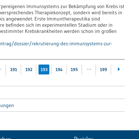
örpereigenen Immunsystems zur Bekämpfung von Krebs ist
lversprechendes Therapiekonzept, sondern wird bereits in
xis angewendet. Erste Immuntherapeutika sind
ere befinden sich im experimentellen Stadium oder in
 bestimmter Krebskrankheiten werden schon im großen
eitrag/dossier/rekrutierung-des-immunsystems-zur-
…
…
191
192
193
194
195
199
tungen