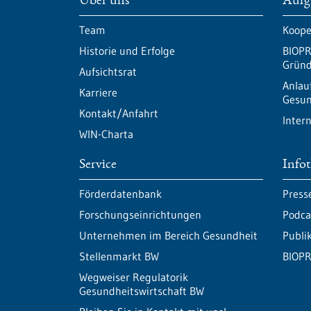
Über uns
Aufg
Team
Koope
Historie und Erfolge
BIOPR
Gründ
Aufsichtsrat
Anlau
Karriere
Gesun
Kontakt/Anfahrt
Inter
WIN-Charta
Service
Info
Förderdatenbank
Press
Forschungseinrichtungen
Podca
Unternehmen im Bereich Gesundheit
Publi
Stellenmarkt BW
BIOPR
Wegweiser Regulatorik
Gesundheitswirtschaft BW