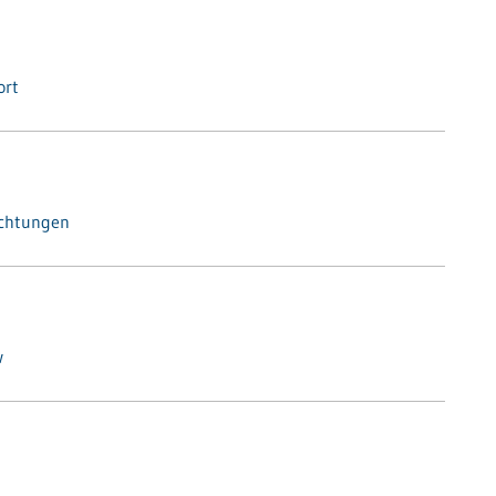
ort
ichtungen
w