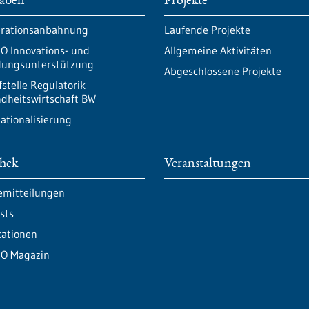
aben
Projekte
rationsanbahnung
Laufende Projekte
O Innovations- und
Allgemeine Aktivitäten
ungsunterstützung
Abgeschlossene Projekte
fstelle Regulatorik
dheitswirtschaft BW
nationalisierung
thek
Veranstaltungen
emitteilungen
sts
kationen
O Magazin