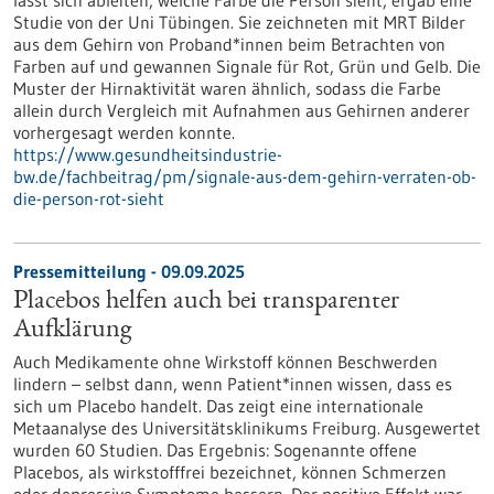
lässt sich ableiten, welche Farbe die Person sieht, ergab eine
Studie von der Uni Tübingen. Sie zeichneten mit MRT Bilder
aus dem Gehirn von Proband*innen beim Betrachten von
Farben auf und gewannen Signale für Rot, Grün und Gelb. Die
Muster der Hirnaktivität waren ähnlich, sodass die Farbe
allein durch Vergleich mit Aufnahmen aus Gehirnen anderer
vorhergesagt werden konnte.
https://www.gesundheitsindustrie-
bw.de/fachbeitrag/pm/signale-aus-dem-gehirn-verraten-ob-
die-person-rot-sieht
Pressemitteilung - 09.09.2025
Placebos helfen auch bei transparenter
Aufklärung
Auch Medikamente ohne Wirkstoff können Beschwerden
lindern – selbst dann, wenn Patient*innen wissen, dass es
sich um Placebo handelt. Das zeigt eine internationale
Metaanalyse des Universitätsklinikums Freiburg. Ausgewertet
wurden 60 Studien. Das Ergebnis: Sogenannte offene
Placebos, als wirkstofffrei bezeichnet, können Schmerzen