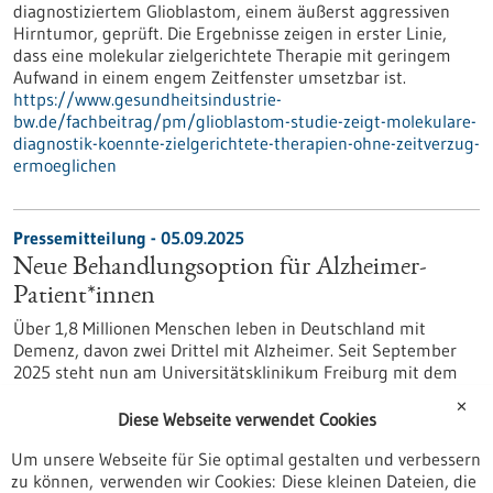
diagnostiziertem Glioblastom, einem äußerst aggressiven
Hirntumor, geprüft. Die Ergebnisse zeigen in erster Linie,
dass eine molekular zielgerichtete Therapie mit geringem
Aufwand in einem engem Zeitfenster umsetzbar ist.
https://www.gesundheitsindustrie-
bw.de/fachbeitrag/pm/glioblastom-studie-zeigt-molekulare-
diagnostik-koennte-zielgerichtete-therapien-ohne-zeitverzug-
ermoeglichen
Pressemitteilung - 05.09.2025
Neue Behandlungsoption für Alzheimer-
Patient*innen
Über 1,8 Millionen Menschen leben in Deutschland mit
Demenz, davon zwei Drittel mit Alzheimer. Seit September
2025 steht nun am Universitätsklinikum Freiburg mit dem
Medikament Lecanemab eine neue Therapie zur Verfügung,
✕
die den Krankheitsverlauf im Frühstadium verlangsamen
Diese Webseite verwendet Cookies
kann. Zum 1. Mal werden somit nicht nur Symptome
Um unsere Webseite für Sie optimal gestalten und verbessern
behandelt, sondern die Ursache der Krankheit angegangen –
zu können, verwenden wir Cookies: Diese kleinen Dateien, die
was eine neue Perspektive in der Behandlung von Alzheimer