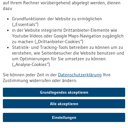
auf Ihrem Rechner vorübergehend abgelegt werden, dienen
aufzeigt.
dazu
https://www.gesundheitsindustrie-
bw.de/fachbeitrag/pm/neue-behandlungsoption-fuer-
Grundfunktionen der Website zu ermöglichen
alzheimer-patientinnen
(„Essentials“)
in der Website integrierte Drittanbieter-Elemente wie
Youtube-Videos oder Google Maps-Navigation zugänglich
Pressemitteilung - 04.09.2025
zu machen („Drittanbieter-Cookies“)
Seltene Knochentumoren: Maßgeschneiderte
Statistik- und Tracking-Tools betreiben zu können um zu
verstehen, wie Seitenbesucher die Website benutzen und
Mini-Proteine schalten Tumortreiber aus
um Optimierungen für Sie umsetzen zu können
Chordome sind seltene Knochentumoren, gegen die es
(„Analyse-Cookies“).
bislang keine Medikamente gibt. Ein Forschungsteam vom
DKFZ und vom NCT Heidelberg hat nun einen Ansatz
Sie können jeder Zeit in der
Datenschutzerklärung
Ihre
entwickelt: Maßgeschneiderte Miniproteine blockieren gezielt
Zustimmung widerrufen oder ändern.
den zentralen Treiber der Tumorentstehung. Dadurch
bremsten sie das Wachstum von Chordomzellen im Labor
Grundlegendes akzeptieren
und in einem Mausmodell und legten zugleich weitere
Schwachstellen des Tumors offen, die sich mit Medikamenten
Alle akzeptieren
adressieren ließen.
https://www.gesundheitsindustrie-
Einstellungen
bw.de/fachbeitrag/pm/seltene-knochentumoren-
massgeschneiderte-mini-proteine-schalten-tumortreiber-aus