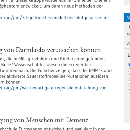
onen". In dieser Gruppe wurde nun im Sinne der Offenen
fäßphantom entwickelt, um daran neue Methoden der
eitrag/pm/3d-gedrucktes-modell-der-blutgefaesse-im-
A
F
F
V
ung von Darmkrebs verursachen können
E
ger, die in Milchprodukten und Rinderseren gefunden
Rolle? Wissenschaftler wiesen die Erreger bei
Tumoren nach. Die Forscher zeigen, dass die BMMFs dort
ber aktivierte Sauerstoffmoleküle Mutationen auslösen
ern können.
eitrag/pm/wie-neuartige-erreger-die-entstehung-von-
sorgung von Menschen mit Demenz
ochschule Furtwangen entwickelt und evaluiert in den