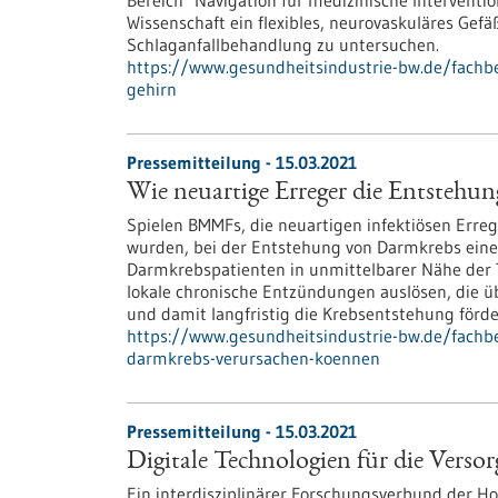
Bereich "Navigation für medizinische Interventi
Wissenschaft ein flexibles, neurovaskuläres Ge
Schlaganfallbehandlung zu untersuchen.
https://www.gesundheitsindustrie-bw.de/fachb
gehirn
Pressemitteilung - 15.03.2021
Wie neuartige Erreger die Entsteh
Spielen BMMFs, die neuartigen infektiösen Erre
wurden, bei der Entstehung von Darmkrebs eine 
Darmkrebspatienten in unmittelbarer Nähe der 
lokale chronische Entzündungen auslösen, die ü
und damit langfristig die Krebsentstehung förd
https://www.gesundheitsindustrie-bw.de/fachb
darmkrebs-verursachen-koennen
Pressemitteilung - 15.03.2021
Digitale Technologien für die Ver
Ein interdisziplinärer Forschungsverbund der H