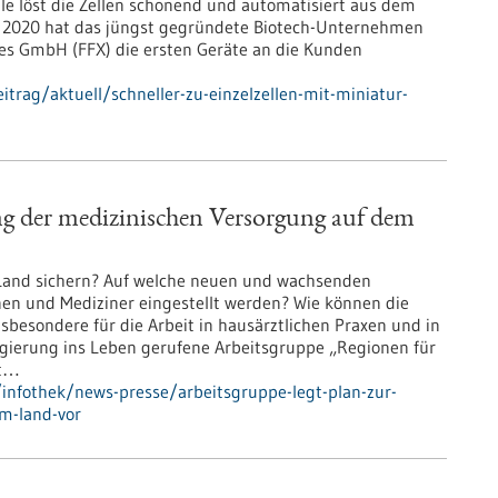
 löst die Zellen schonend und automatisiert aus dem
2020 hat das jüngst gegründete Biotech-Unternehmen
ies GmbH (FFX) die ersten Geräte an die Kunden
trag/aktuell/schneller-zu-einzelzellen-mit-miniatur-
ung der medizinischen Versorgung auf dem
m Land sichern? Auf welche neuen und wachsenden
n und Mediziner eingestellt werden? Wie können die
besondere für die Arbeit in hausärztlichen Praxen und in
gierung ins Leben gerufene Arbeitsgruppe „Regionen für
ht…
infothek/news-presse/arbeitsgruppe-legt-plan-zur-
m-land-vor