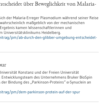
scheidet über Beweglichkeit von Malaria-
sich der Malaria-Erreger Plasmodium während seiner Reise
t wahrscheinlich maßgeblich von der mechanischen
 Ergebnis kamen Wissenschaftlerinnen und
am Universitätsklinikums Heidelberg.
beitrag/pm/ab-durch-den-glibber-umgebung-entscheidet-
pur
niversität Konstanz und der Freien Universität
 Entwicklungsteam des Unternehmens Bruker BioSpin
s der Bindung des „Parkinson-Proteins“ α-Synuclein an
eitrag/pm/dem-parkinson-protein-auf-der-spur