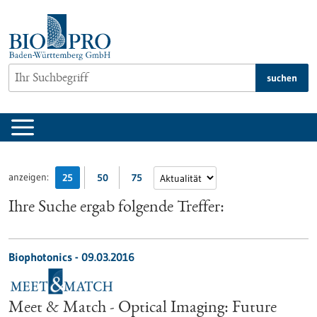
zum
Inhalt
springen
suchen
anzeigen:
25
50
75
Ihre Suche ergab folgende Treffer:
Biophotonics -
09.03.2016
Meet & Match - Optical Imaging: Future