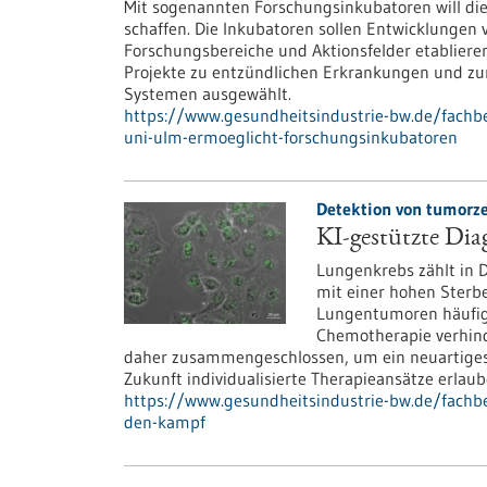
Mit sogenannten Forschungsinkubatoren will die 
schaffen. Die Inkubatoren sollen Entwicklungen v
Forschungsbereiche und Aktionsfelder etabliere
Projekte zu entzündlichen Erkrankungen und zum
Systemen ausgewählt.
https://www.gesundheitsindustrie-bw.de/fachbe
uni-ulm-ermoeglicht-forschungsinkubatoren
Detektion von tumorzel
KI-gestützte Di
Lungenkrebs zählt in 
mit einer hohen Sterbe
Lungentumoren häufig e
Chemotherapie verhind
daher zusammengeschlossen, um ein neuartiges, 
Zukunft individualisierte Therapieansätze erlaub
https://www.gesundheitsindustrie-bw.de/fachbei
den-kampf