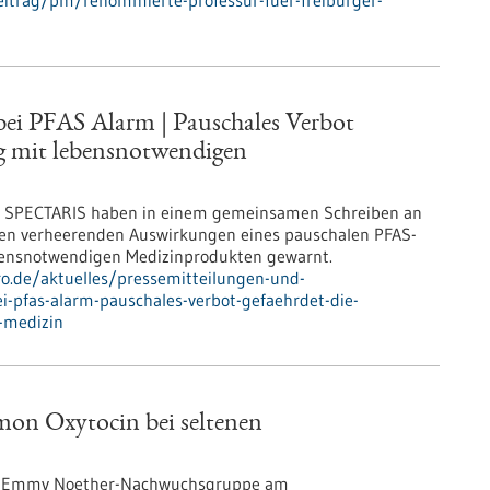
eitrag/pm/renommierte-professur-fuer-freiburger-
i PFAS Alarm | Pauschales Verbot
ng mit lebensnotwendigen
d SPECTARIS haben in einem gemeinsamen Schreiben an
en verheerenden Auswirkungen eines pauschalen PFAS-
ebensnotwendigen Medizinprodukten gewarnt.
pro.de/aktuelles/pressemitteilungen-und-
i-pfas-alarm-pauschales-verbot-gefaehrdet-die-
-medizin
rmon Oxytocin bei seltenen
ue Emmy Noether-Nachwuchsgruppe am