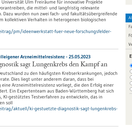
Universität Ulm Freiräume für innovative Projekte
orantreiben, die mittel- und langfristig relevante
n. Dazu wurden nun zwei fach- und fakultätsübergreifende
A
 kollektiven Verhalten in heterogenen biologischen
F
itrag/pm/ideenwerkstatt-fuer-neue-forschungsfelder-
F
V
E
leigener Arzneimittelresistenz - 25.05.2023
agnostik sagt Lungenkrebs den Kampf an
Deutschland zu den häufigsten Krebserkrankungen, jedoch
rate. Dies liegt unter anderem daran, dass bei
ine Arzneimittelresistenz vorliegt, die den Erfolg einer
ert. Ein Expertenteam aus Baden-Württemberg hat sich
KI-gestütztes Testverfahren zu entwickeln, das in
en soll
trag/aktuell/ki-gestuetzte-diagnostik-sagt-lungenkrebs-