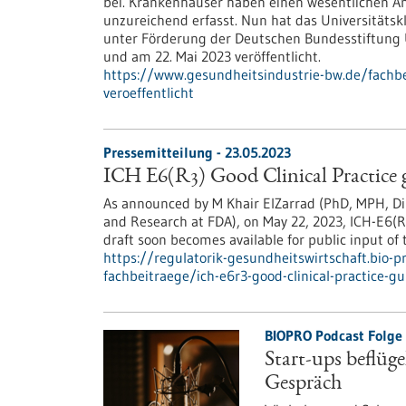
bei. Krankenhäuser haben einen wesentlichen Ant
unzureichend erfasst. Nun hat das Universitäts
unter Förderung der Deutschen Bundesstiftung
und am 22. Mai 2023 veröffentlicht.
https://www.gesundheitsindustrie-bw.de/fachb
veroeffentlicht
Pressemitteilung - 23.05.2023
ICH E6(R3) Good Clinical Practice 
As announced by M Khair ElZarrad (PhD, MPH, Dire
and Research at FDA), on May 22, 2023, ICH-E6(R
draft soon becomes available for public input of 
https://regulatorik-gesundheitswirtschaft.bio-
fachbeitraege/ich-e6r3-good-clinical-practice-gu
BIOPRO Podcast Folge 
Start-ups beflüg
Gespräch