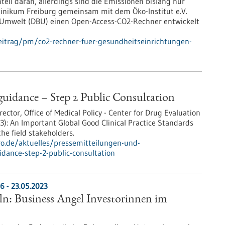
eil daran, allerdings sind die Emissionen bislang nur
klinikum Freiburg gemeinsam mit dem Öko-Institut e.V.
 Umwelt (DBU) einen Open-Access-CO2-Rechner entwickelt
eitrag/pm/co2-rechner-fuer-gesundheitseinrichtungen-
guidance – Step 2 Public Consultation
ctor, Office of Medical Policy - Center for Drug Evaluation
3): An Important Global Good Clinical Practice Standards
the field stakeholders.
pro.de/aktuelles/pressemitteilungen-und-
idance-step-2-public-consultation
6 - 23.05.2023
eln: Business Angel Investorinnen im