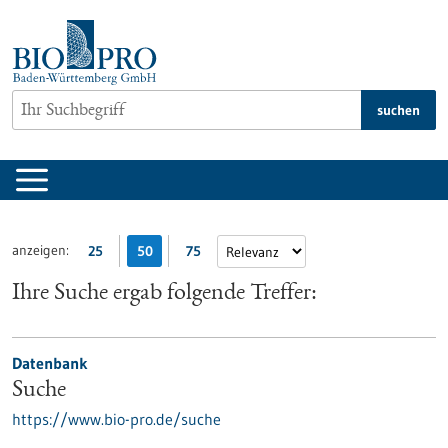
zum
Inhalt
springen
suchen
anzeigen:
25
50
75
Ihre Suche ergab folgende Treffer:
Datenbank
Suche
https://www.bio-pro.de/suche