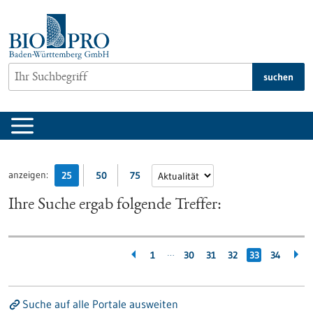
zum
Inhalt
springen
suchen
anzeigen:
25
50
75
Ihre Suche ergab folgende Treffer:
…
1
30
31
32
33
34
Suche auf alle Portale ausweiten