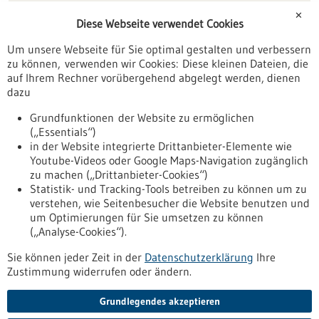
Förderungen
✕
Diese Webseite verwendet Cookies
Veranstaltungen
Um unsere Webseite für Sie optimal gestalten und verbessern
Erscheinungsdatum
zu können, verwenden wir Cookies: Diese kleinen Dateien, die
auf Ihrem Rechner vorübergehend abgelegt werden, dienen
dazu
zurücksetzen
Grundfunktionen der Website zu ermöglichen
(„Essentials“)
anzeigen
in der Website integrierte Drittanbieter-Elemente wie
Youtube-Videos oder Google Maps-Navigation zugänglich
zu machen („Drittanbieter-Cookies“)
Statistik- und Tracking-Tools betreiben zu können um zu
verstehen, wie Seitenbesucher die Website benutzen und
Nach oben
um Optimierungen für Sie umsetzen zu können
(„Analyse-Cookies“).
Sie können jeder Zeit in der
Datenschutzerklärung
Ihre
Informiert bleiben
Zustimmung widerrufen oder ändern.
Newsletter abonnieren
Grundlegendes akzeptieren