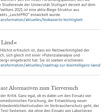
 Studierende der Universität Stuttgart derzeit auf dem
villons 2021 ist eine aktiv-Biege-Struktur aus
ekts „LeichtPRO“ entwickelt wurde.
ansformation/aktuelles/biobasierte-leichtigkeit
e Länd«
Höchst erfreulich ist, dass ein Netzwerkmitglied der
h, sich gleich mit einer »Potenzialanalyse und
rg« eingebracht hat. Sie ist soeben erschienen.
ransformation/aktuelles/roadmap-zur-biointelligenz-laend
e Alternativen zum Tierversuch
der Kritik. Ganz egal, ob es dabei um den Einsatz von
iomedizinischen Forschung, der Entwicklung neuer
nbedenklichkeitsstudien im Verbraucherschutz geht, der
n Test-Systemen, die ohne den Einsatz von Labortieren