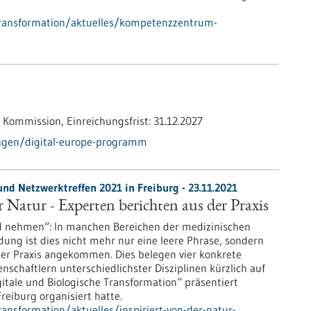
transformation/aktuelles/kompetenzzentrum-
 Kommission,
Einreichungsfrist:
31.12.2027
ngen/digital-europe-programm
und Netzwerktreffen 2021 in Freiburg - 23.11.2021
r Natur - Experten berichten aus der Praxis
d nehmen“: In manchen Bereichen der medizinischen
ng ist dies nicht mehr nur eine leere Phrase, sondern
 der Praxis angekommen. Dies belegen vier konkrete
enschaftlern unterschiedlichster Disziplinen kürzlich auf
itale und Biologische Transformation“ präsentiert
eiburg organisiert hatte.
ansformation/aktuelles/inspiriert-von-der-natur-