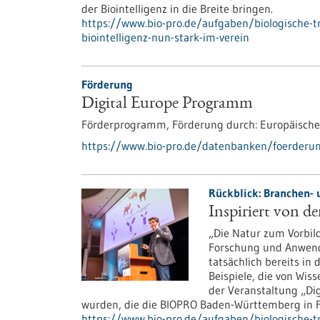
der Biointelligenz in die Breite bringen.
https://www.bio-pro.de/aufgaben/biologische-
biointelligenz-nun-stark-im-verein
Förderung
Digital Europe Programm
Förderprogramm,
Förderung durch:
Europäische
https://www.bio-pro.de/datenbanken/foerderu
Rückblick: Branchen- 
Inspiriert von de
„Die Natur zum Vorbil
Forschung und Anwendu
tatsächlich bereits in
Beispiele, die von Wiss
der Veranstaltung „Dig
wurden, die die BIOPRO Baden-Württemberg in Fr
https://www.bio-pro.de/aufgaben/biologische-tr