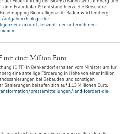
er der Federführung der BIOPRO Baden-Württemberg und
 dem Fraunhofer ISI entstand hierzu die Broschüre
 Roadmapping Biointelligenz für Baden-Württemberg”.
e/aufgaben/biologische-
lligenz-ein-zukunftskonzept-fuer-unternehmen-
chienen
F mit einer Million Euro
rschung (DITF) in Denkendorf erhalten vom Ministerium für
erg eine anteilige Förderung in Höhe von einer Million
andssanierungen bei Gebäuden und sonstigen
r Sanierungen belaufen sich auf 1,13 Millionen Euro.
ransformation/pressemitteilungen/land-foerdert-die-
sentiert sich ein neuer Forschungspavillon, den die