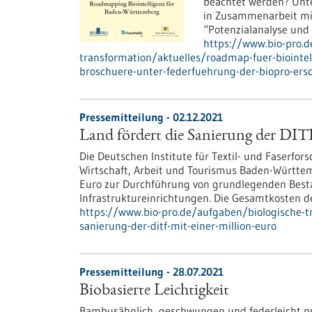
beachtet werden? Unt
in Zusammenarbeit mit
“Potenzialanalyse und
https://www.bio-pro.d
transformation/aktuelles/roadmap-fuer-biointe
broschuere-unter-federfuehrung-der-biopro-ers
Pressemitteilung - 02.12.2021
Land fördert die Sanierung der DIT
Die Deutschen Institute für Textil- und Faserfo
Wirtschaft, Arbeit und Tourismus Baden-Württemb
Euro zur Durchführung von grundlegenden Best
Infrastruktureinrichtungen. Die Gesamtkosten de
https://www.bio-pro.de/aufgaben/biologische-t
sanierung-der-ditf-mit-einer-million-euro
Pressemitteilung - 28.07.2021
Biobasierte Leichtigkeit
Bambusähnlich, geschwungen und federleicht prä