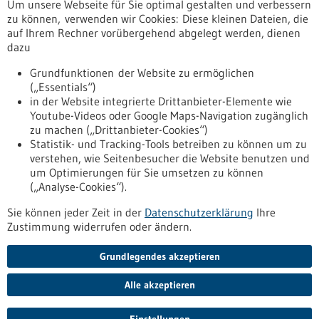
Um unsere Webseite für Sie optimal gestalten und verbessern
Erscheinungsdatum
zu können, verwenden wir Cookies: Diese kleinen Dateien, die
auf Ihrem Rechner vorübergehend abgelegt werden, dienen
dazu
zurücksetzen
Grundfunktionen der Website zu ermöglichen
(„Essentials“)
anzeigen
in der Website integrierte Drittanbieter-Elemente wie
Youtube-Videos oder Google Maps-Navigation zugänglich
zu machen („Drittanbieter-Cookies“)
Statistik- und Tracking-Tools betreiben zu können um zu
verstehen, wie Seitenbesucher die Website benutzen und
Nach oben
um Optimierungen für Sie umsetzen zu können
(„Analyse-Cookies“).
Sie können jeder Zeit in der
Datenschutzerklärung
Ihre
Informiert bleiben
Zustimmung widerrufen oder ändern.
Newsletter abonnieren
Grundlegendes akzeptieren
Alle akzeptieren
2026
©