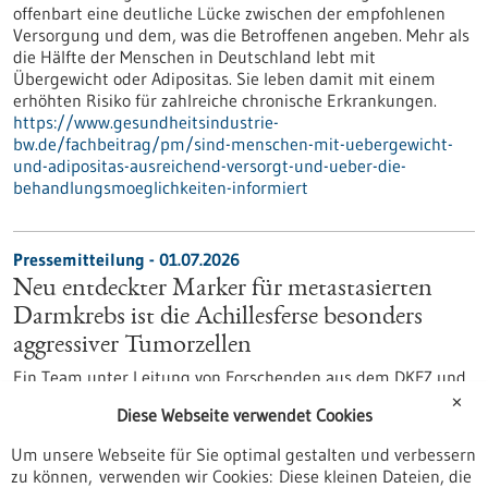
offenbart eine deutliche Lücke zwischen der empfohlenen
Versorgung und dem, was die Betroffenen angeben. Mehr als
die Hälfte der Menschen in Deutschland lebt mit
Übergewicht oder Adipositas. Sie leben damit mit einem
erhöhten Risiko für zahlreiche chronische Erkrankungen.
https://www.gesundheitsindustrie-
bw.de/fachbeitrag/pm/sind-menschen-mit-uebergewicht-
und-adipositas-ausreichend-versorgt-und-ueber-die-
behandlungsmoeglichkeiten-informiert
Pressemitteilung - 01.07.2026
Neu entdeckter Marker für metastasierten
Darmkrebs ist die Achillesferse besonders
aggressiver Tumorzellen
Ein Team unter Leitung von Forschenden aus dem DKFZ und
dem Stammzell-Institut HI-STEM* hat einen
✕
Diese Webseite verwendet Cookies
vielversprechenden Ansatz zur Behandlung von
fortgeschrittenem Darmkrebs entdeckt. Die Studie
Um unsere Webseite für Sie optimal gestalten und verbessern
identifiziert einen wichtigen Marker besonders aggressiver
zu können, verwenden wir Cookies: Diese kleinen Dateien, die
und therapieresistenter Darmkrebszellen. Zugleich zeigen die