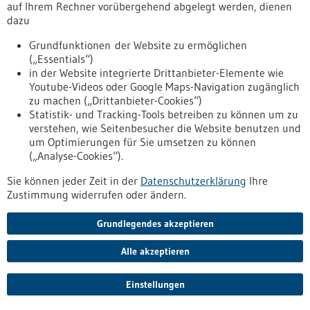
auf Ihrem Rechner vorübergehend abgelegt werden, dienen
Forschenden an Modellen, dass bereits zugelassene
dazu
Medikamente gegen diesen Marker die Metastasen-
initiierenden Zellen gezielt angreifen.
Grundfunktionen der Website zu ermöglichen
https://www.gesundheitsindustrie-
(„Essentials“)
bw.de/fachbeitrag/pm/neu-entdeckter-marker-fuer-
in der Website integrierte Drittanbieter-Elemente wie
metastasierten-darmkrebs-ist-die-achillesferse-besonders-
Youtube-Videos oder Google Maps-Navigation zugänglich
aggressiver-tumorzellen
zu machen („Drittanbieter-Cookies“)
Statistik- und Tracking-Tools betreiben zu können um zu
verstehen, wie Seitenbesucher die Website benutzen und
FlareOn Biotech - fluoreszente Tumorrand-Erkennung -
um Optimierungen für Sie umsetzen zu können
01.07.2026
(„Analyse-Cookies“).
Sie können jeder Zeit in der
Datenschutzerklärung
Ihre
Zustimmung widerrufen oder ändern.
Grundlegendes akzeptieren
Sensor soll Tumorreste direkt beim Eingriff
sichtbar machen
Alle akzeptieren
Um einen Tumor im Kopf-Halsbereich sicher zu entfernen,
Einstellungen
muss zuverlässig zwischen krankem und gesundem Gewebe
unterschieden werden können. Einen biochemischen Sensor,