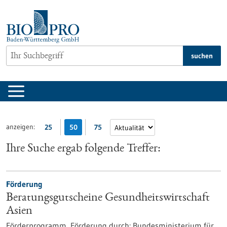
zum
Inhalt
springen
suchen
anzeigen:
25
50
75
Ihre Suche ergab folgende Treffer:
Förderung
Beratungsgutscheine Gesundheitswirtschaft
Asien
Förderprogramm,
Förderung durch:
Bundesministerium für