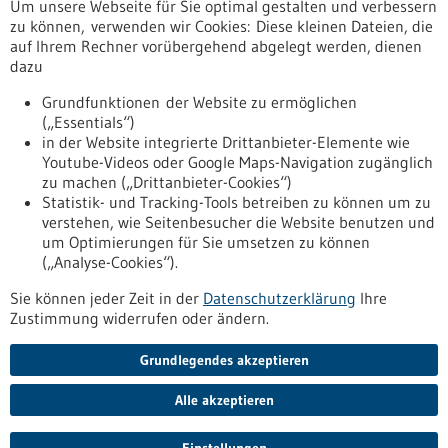
Um unsere Webseite für Sie optimal gestalten und verbessern
Erscheinungsdatum
zu können, verwenden wir Cookies: Diese kleinen Dateien, die
auf Ihrem Rechner vorübergehend abgelegt werden, dienen
dazu
zurücksetzen
Grundfunktionen der Website zu ermöglichen
(„Essentials“)
anzeigen
in der Website integrierte Drittanbieter-Elemente wie
Youtube-Videos oder Google Maps-Navigation zugänglich
zu machen („Drittanbieter-Cookies“)
Statistik- und Tracking-Tools betreiben zu können um zu
verstehen, wie Seitenbesucher die Website benutzen und
Nach oben
um Optimierungen für Sie umsetzen zu können
(„Analyse-Cookies“).
Sie können jeder Zeit in der
Datenschutzerklärung
Ihre
Informiert bleiben
Zustimmung widerrufen oder ändern.
Newsletter abonnieren
Grundlegendes akzeptieren
Alle akzeptieren
2026
©