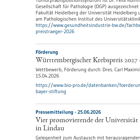
Tumorprädispositionssyndrom ist Dr. Felix Kom
Gesellschaft für Pathologie (DGP) ausgezeichne
Fakultät Heidelberg der Universität Heidelberg 
am Pathologischen Institut des Universitätsklin
https://www.gesundheitsindustrie-bw.de/fachbe
preistraeger-2026
Förderung
Württembergischer Krebspreis 2027 
Wettbewerb,
Förderung durch:
Dres. Carl Maximi
15.04.2026
https://www.bio-pro.de/datenbanken/foerderun
bayer-stiftung
Pressemitteilung - 25.06.2026
Vier promovierende der Universität 
in Lindau
Gelegenheit zum Austausch mit herausragenden 