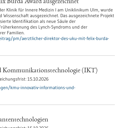
lix Burda Award ausgezeichnet
 der Klinik für Innere Medizin I am Uniklinikum Ulm, wurde
nd Wissenschaft ausgezeichnet. Das ausgezeichnete Projekt
ierte Identifikation als neue Säule der
 Früherkennung des Lynch-​Syndroms und der
er Familien.
trag/pm/aerztlicher-direktor-des-uku-mit-felix-burda-
d Kommunikationstechnologie (IKT)
eichungsfrist:
15.10.2026
gen/kmu-innovativ-informations-und-
ntentechnologien