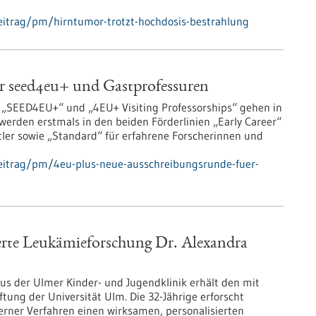
eitrag/pm/hirntumor-trotzt-hochdosis-bestrahlung
r seed4eu+ und Gastprofessuren
 „SEED4EU+“ und „4EU+ Visiting Professorships“ gehen in
erden erstmals in den beiden Förderlinien „Early Career“
tler sowie „Standard“ für erfahrene Forscherinnen und
eitrag/pm/4eu-plus-neue-ausschreibungsrunde-fuer-
ierte Leukämieforschung Dr. Alexandra
us der Ulmer Kinder- und Jugendklinik erhält den mit
ftung der Universität Ulm. Die 32-Jährige erforscht
erner Verfahren einen wirksamen, personalisierten