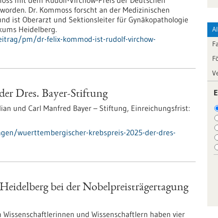
moss mit dem Rudolf-Virchow-Preis der Deutschen
t worden. Dr. Kommoss forscht an der Medizinischen
und ist Oberarzt und Sektionsleiter für Gynäkopathologie
ikums Heidelberg.
A
itrag/pm/dr-felix-kommod-ist-rudolf-virchow-
F
F
V
E
der Dres. Bayer-Stiftung
lian und Carl Manfred Bayer – Stiftung,
Einreichungsfrist:
gen/wuerttembergischer-krebspreis-2025-der-dres-
Heidelberg bei der Nobelpreisträgertagung
Wissenschaftlerinnen und Wissenschaftlern haben vier