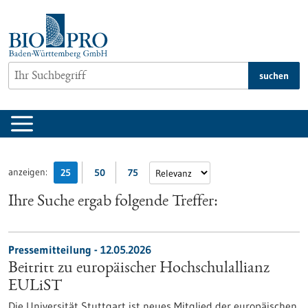
zum
Inhalt
springen
suchen
anzeigen:
25
50
75
Ihre Suche ergab folgende Treffer:
Pressemitteilung - 12.05.2026
Beitritt zu europäischer Hochschulallianz
EULiST
Die Universität Stuttgart ist neues Mitglied der europäischen