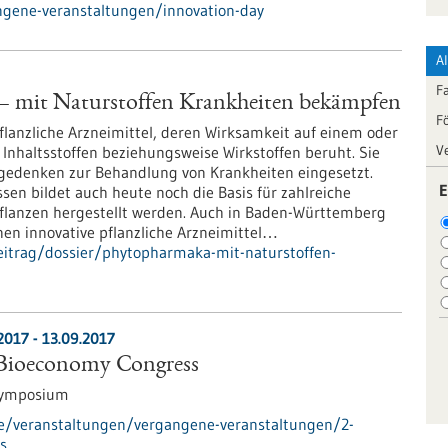
ngene-veranstaltungen/innovation-day
A
F
 mit Naturstoffen Krankheiten bekämpfen
F
lanzliche Arzneimittel, deren Wirksamkeit auf einem oder
V
Inhaltsstoffen beziehungsweise Wirkstoffen beruht. Sie
gedenken zur Behandlung von Krankheiten eingesetzt.
E
ssen bildet auch heute noch die Basis für zahlreiche
 Pflanzen hergestellt werden. Auch in Baden-Württemberg
nen innovative pflanzliche Arzneimittel…
eitrag/dossier/phytopharmaka-mit-naturstoffen-
2017
-
13.09.2017
l Bioeconomy Congress
Symposium
de/veranstaltungen/vergangene-veranstaltungen/2-
s