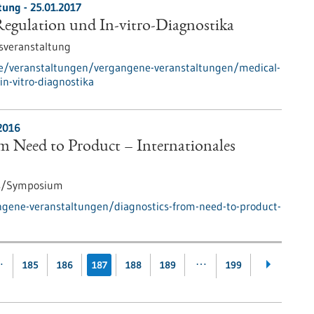
tung -
25.01.2017
Regulation und In-vitro-Diagnostika
sveranstaltung
de/veranstaltungen/vergangene-veranstaltungen/medical-
in-vitro-diagnostika
2016
m Need to Product – Internationales
s/Symposium
ngene-veranstaltungen/diagnostics-from-need-to-product-
…
…
185
186
187
188
189
199