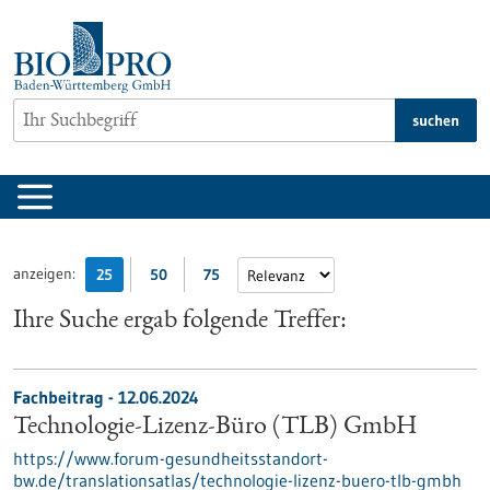
zum
Inhalt
springen
suchen
anzeigen:
25
50
75
Ihre Suche ergab folgende Treffer:
Fachbeitrag - 12.06.2024
Technologie-Lizenz-Büro (TLB) GmbH
https://www.forum-gesundheitsstandort-
bw.de/translationsatlas/technologie-lizenz-buero-tlb-gmbh