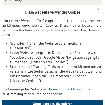
Förderungen
✕
Diese Webseite verwendet Cookies
Veranstaltungen
Um unsere Webseite für Sie optimal gestalten und verbessern
Erscheinungsdatum
zu können, verwenden wir Cookies: Diese kleinen Dateien, die
auf Ihrem Rechner vorübergehend abgelegt werden, dienen
dazu
zurücksetzen
Grundfunktionen der Website zu ermöglichen
(„Essentials“)
anzeigen
in der Website integrierte Drittanbieter-Elemente wie
Youtube-Videos oder Google Maps-Navigation zugänglich
zu machen („Drittanbieter-Cookies“)
Statistik- und Tracking-Tools betreiben zu können um zu
verstehen, wie Seitenbesucher die Website benutzen und
Nach oben
um Optimierungen für Sie umsetzen zu können
(„Analyse-Cookies“).
Sie können jeder Zeit in der
Datenschutzerklärung
Ihre
Informiert bleiben
Zustimmung widerrufen oder ändern.
Newsletter abonnieren
Grundlegendes akzeptieren