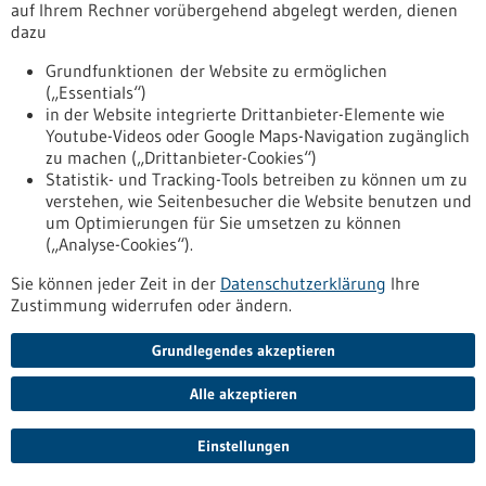
Heine-Universität Düsseldorf, des Universitätsklinikum
auf Ihrem Rechner vorübergehend abgelegt werden, dienen
Düsseldorf, des DKFZ, des EMBL und des MDC in Berlin. Sie
dazu
konnten zeigen, warum die Architektur der gesunden
Lymphknoten bei bösartigen Lymphomen verändert wird.
Grundfunktionen der Website zu ermöglichen
https://www.gesundheitsindustrie-
(„Essentials“)
bw.de/fachbeitrag/pm/der-einfluss-der-lymphknoten-
in der Website integrierte Drittanbieter-Elemente wie
architektur-auf-lymphdruesenkrebs
Youtube-Videos oder Google Maps-Navigation zugänglich
zu machen („Drittanbieter-Cookies“)
Statistik- und Tracking-Tools betreiben zu können um zu
verstehen, wie Seitenbesucher die Website benutzen und
Pressemitteilung - 25.03.2026
um Optimierungen für Sie umsetzen zu können
Wie das Biomanufacturing von morgen
(„Analyse-Cookies“).
aussehen könnte
Sie können jeder Zeit in der
Datenschutzerklärung
Ihre
Der Übergang aus der analogen in die digitale,
Zustimmung widerrufen oder ändern.
datengetriebene und hochautomatisierte Welt unterwirft die
biopharmazeutische Industrie einem tiefgreifenden Wandel.
Grundlegendes akzeptieren
Dieser langfristige und kostenintensive Prozess muss von der
Unternehmensspitze getrieben, in alle Bereiche getragen, in
Alle akzeptieren
umfassende Strategien übersetzt und vor allem in den
Köpfen der Mitarbeitenden ankommen, damit diese neuen
Technologien ihr Innovationspotential entfalten können.
Einstellungen
https://www.gesundheitsindustrie-