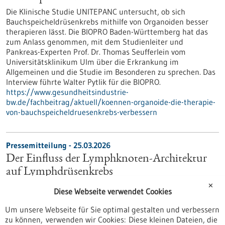
Die Klinische Studie UNITEPANC untersucht, ob sich
Bauchspeicheldrüsenkrebs mithilfe von Organoiden besser
therapieren lässt. Die BIOPRO Baden-Württemberg hat das
zum Anlass genommen, mit dem Studienleiter und
Pankreas-Experten Prof. Dr. Thomas Seufferlein vom
Universitätsklinikum Ulm über die Erkrankung im
Allgemeinen und die Studie im Besonderen zu sprechen. Das
Interview führte Walter Pytlik für die BIOPRO.
https://www.gesundheitsindustrie-
bw.de/fachbeitrag/aktuell/koennen-organoide-die-therapie-
von-bauchspeicheldruesenkrebs-verbessern
Pressemitteilung - 25.03.2026
Der Einfluss der Lymphknoten-Architektur
auf Lymphdrüsenkrebs
Erstmals ist es Forschenden gelungen, die Organisation von
✕
Diese Webseite verwendet Cookies
Immunzellen im menschlichen Lymphknoten zu kartieren.
Federführend beteiligt an der Studie waren
Um unsere Webseite für Sie optimal gestalten und verbessern
Wissenschaftlerinnen und Wissenschaftler der Heinrich-
zu können, verwenden wir Cookies: Diese kleinen Dateien, die