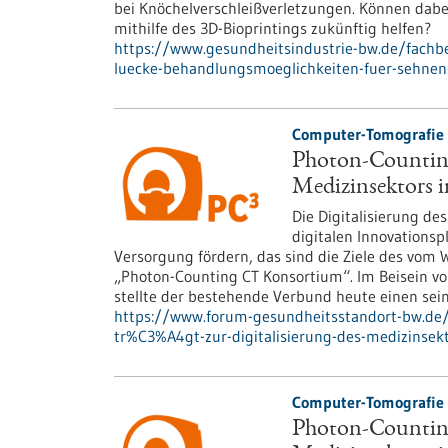
bei Knöchelverschleißverletzungen. Können dabe
mithilfe des 3D-Bioprintings zukünftig helfen?
https://www.gesundheitsindustrie-bw.de/fachbe
luecke-behandlungsmoeglichkeiten-fuer-sehnen
Computer-Tomografie d
Photon-Counting 
Medizinsektors 
Die Digitalisierung de
digitalen Innovationsp
Versorgung fördern, das sind die Ziele des vom
„Photon-Counting CT Konsortium“. Im Beisein von
stellte der bestehende Verbund heute einen se
https://www.forum-gesundheitsstandort-bw.de/
tr%C3%A4gt-zur-digitalisierung-des-medizinse
Computer-Tomografie d
Photon-Counting 