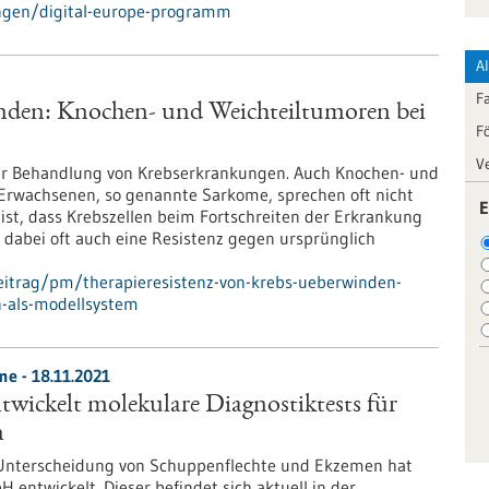
ngen/digital-europe-programm
A
F
inden: Knochen- und Weichteiltumoren bei
F
V
 der Behandlung von Krebserkrankungen. Auch Knochen- und
Erwachsenen, so genannte Sarkome, sprechen oft nicht
E
ist, dass Krebszellen beim Fortschreiten der Erkrankung
 dabei oft auch eine Resistenz gegen ursprünglich
eitrag/pm/therapieresistenz-von-krebs-ueberwinden-
n-als-modellsystem
me - 18.11.2021
wickelt molekulare Diagnostiktests für
n
 Unterscheidung von Schuppenflechte und Ekzemen hat
entwickelt. Dieser befindet sich aktuell in der