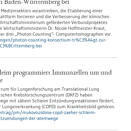
in Baden-Württemberg bei
s Medizinsektors vorantreiben, die Etablierung einer
lattform forcieren und die Verbesserung der klinischen
 Wirtschaftsministerium geförderten Verbundprojektes
 Wirtschaftsministerin Dr. Nicole Hoffmeister-Kraut,
iner drei „Photon-Counting“- Computertomographen vor.
lungen/photon-counting-konsortium-tr%C3%A4gt-zur-
w%C3%BCrttemberg-bei
leim programmiert Immunzellen um und
e
trum für Lungenforschung am Translational Lung
tschen Krebsforschungszentrum (DKFZ) haben
wege mit zähem Schleim Entzündungsreaktionen fördert,
ver Lungenerkrankung (COPD) zum Krankheitsbild gehören.
eitrag/pm/mukoviszidose-copd-zaeher-schleim-
entzuendungen-der-atemwege