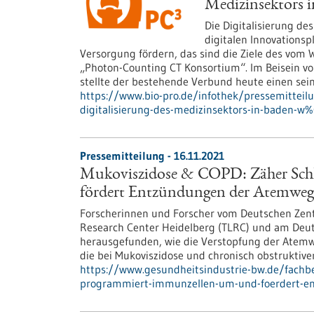
Medizinsektors 
Die Digitalisierung de
digitalen Innovationsp
Versorgung fördern, das sind die Ziele des vom
„Photon-Counting CT Konsortium“. Im Beisein von
stellte der bestehende Verbund heute einen se
https://www.bio-pro.de/infothek/pressemittei
digitalisierung-des-medizinsektors-in-baden-
Pressemitteilung - 16.11.2021
Mukoviszidose & COPD: Zäher Sch
fördert Entzündungen der Atemweg
Forscherinnen und Forscher vom Deutschen Zen
Research Center Heidelberg (TLRC) und am Deu
herausgefunden, wie die Verstopfung der Atem
die bei Mukoviszidose und chronisch obstrukti
https://www.gesundheitsindustrie-bw.de/fachb
programmiert-immunzellen-um-und-foerdert-