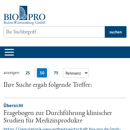
zum
Inhalt
springen
suchen
anzeigen:
25
50
75
Ihre Suche ergab folgende Treffer:
Übersicht
Fragebogen zur Durchführung klinischer
Studien für Medizinprodukte
https://regulatorik-gesundheitswirtschaft.bio-pro.de/mdr-