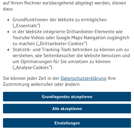
auf Ihrem Rechner vorübergehend abgelegt werden, dienen
Württemberg wächst auf 500 Akteure aus Krankenhäusern
dazu
und Pflegeeinrichtungen, Forschungsinstituten und
Universitäten sowie Biotech-, Pharma- und
Grundfunktionen der Website zu ermöglichen
Medizintechnikfirmen in Baden-Württemberg.
(„Essentials“)
https://www.forum-gesundheitsstandort-
in der Website integrierte Drittanbieter-Elemente wie
bw.de/infothek/news-presse/forum-gesundheitsstandort-
Youtube-Videos oder Google Maps-Navigation zugänglich
baden-wuerttemberg-auf-wachstumskurs
zu machen („Drittanbieter-Cookies“)
Statistik- und Tracking-Tools betreiben zu können um zu
verstehen, wie Seitenbesucher die Website benutzen und
Pressemitteilung - 09.09.2021
um Optimierungen für Sie umsetzen zu können
Maschinelles Lernen verbessert die biologische
(„Analyse-Cookies“).
Bildanalyse
Sie können jeder Zeit in der
Datenschutzerklärung
Ihre
Mit der superauflösenden Mikroskopie gewinnen
Zustimmung widerrufen oder ändern.
Wissenschaftlerinnen und Wissenschaftler neue Einblicke in
die Welt der Zellen und können nanometerkleine Strukturen
Grundlegendes akzeptieren
im Zellinneren erkunden. Das Verfahren hat die
Lichtmikroskopie revolutioniert und seinen Erfindern 2014
Alle akzeptieren
den Nobelpreis für Chemie eingebracht. Tübinger KI-Forscher
haben in einem internationalen Projekt einen Algorithmus
Einstellungen
entwickelt, der diese Technologie wesentlich beschleunigt.
https://www.gesundheitsindustrie-