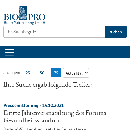
zum
Inhalt
springen
suchen
anzeigen:
25
50
75
Ihre Suche ergab folgende Treffer:
Pressemitteilung - 14.10.2021
Dritte Jahresveranstaltung des Forums
Gesundheitsstandort
Baden-Württemberg setzt auf eine starke