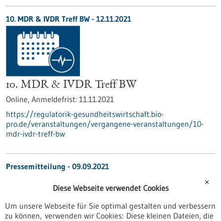
10. MDR & IVDR Treff BW -
12.11.2021
10. MDR & IVDR Treff BW
Online,
Anmeldefrist:
11.11.2021
https://regulatorik-gesundheitswirtschaft.bio-
pro.de/veranstaltungen/vergangene-veranstaltungen/10-
mdr-ivdr-treff-bw
Pressemitteilung - 09.09.2021
Forum Gesundheitsstandort Baden-
✕
Diese Webseite verwendet Cookies
Württemberg auf Wachstumskurs
Um unsere Webseite für Sie optimal gestalten und verbessern
Stuttgart, 09.09.2021. Das von Ministerpräsident Winfried
zu können, verwenden wir Cookies: Diese kleinen Dateien, die
Kretschmann initiierte Forum Gesundheitsstandort Baden-