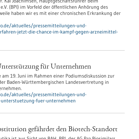
Dr. Kai Joachimsen, Hauptgeschäftsführer beim
V. (BPI) im Vorfeld der öffentlichen Anhörung des
eile haben wir es mit einer chronischen Erkrankung der
pro.de/aktuelles/pressemitteilungen-und-
fahren-jetzt-die-chance-im-kampf-gegen-arzneimittel-
 Unterstützung für Unternehmen
te am 19. Juni im Rahmen einer Podiumsdiskussion zur
n der Baden-Württembergischen Landesvertretung in
ternehmen.
pro.de/aktuelles/pressemitteilungen-und-
r-unterstuetzung-fuer-unternehmen
titution gefährdet den Biotech-Standort
ika ist aus Sicht von BAH, BPI, der AG Pro Biosimilars