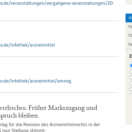
-pro.de/veranstaltungen/vergangene-veranstaltungen/20-
A
F
F
V
ro.de/infothek/arzneimittel
E
pro.de/infothek/arzneimittel/amnog
ttelrechts: Früher Marktzugang und
spruch bleiben
ag für die Revision des Arzneimittelrechts in der
G nun Stellung stimmt.