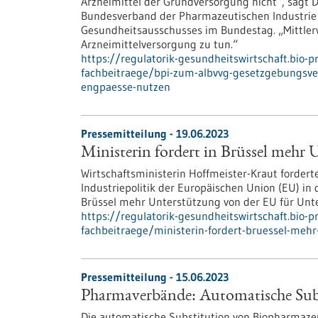
Arzneimittel der Grundversorgung nicht“, sagt 
Bundesverband der Pharmazeutischen Industrie e.
Gesundheitsausschusses im Bundestag. „Mittlerw
Arzneimittelversorgung zu tun.“
https://regulatorik-gesundheitswirtschaft.bio-
fachbeitraege/bpi-zum-albvvg-gesetzgebungsver
engpaesse-nutzen
Pressemitteilung - 19.06.2023
Ministerin fordert in Brüssel mehr
Wirtschaftsministerin Hoffmeister-Kraut forder
Industriepolitik der Europäischen Union (EU) i
Brüssel mehr Unterstützung von der EU für Un
https://regulatorik-gesundheitswirtschaft.bio-
fachbeitraege/ministerin-fordert-bruessel-meh
Pressemitteilung - 15.06.2023
Pharmaverbände: Automatische Subs
Die automatische Substitution von Biopharmazeut