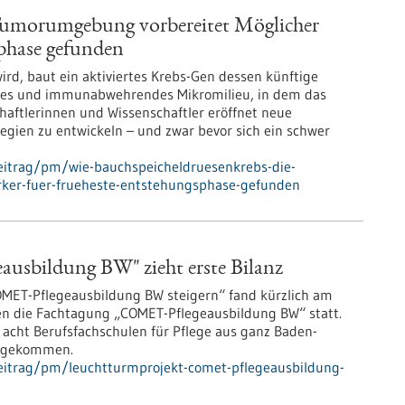
Tumorumgebung vorbereitet Möglicher
phase gefunden
rd, baut ein aktiviertes Krebs-Gen dessen künftige
hes und immunabwehrendes Mikromilieu, in dem das
haftlerinnen und Wissenschaftler eröffnet neue
tegien zu entwickeln – und zwar bevor sich ein schwer
eitrag/pm/wie-bauchspeicheldruesenkrebs-die-
ker-fuer-frueheste-entstehungsphase-gefunden
sbildung BW" zieht erste Bilanz
MET-Pflegeausbildung BW steigern“ fand kürzlich am
n die Fachtagung „COMET-Pflegeausbildung BW“ statt.
 acht Berufsfachschulen für Pflege aus ganz Baden-
n gekommen.
eitrag/pm/leuchtturmprojekt-comet-pflegeausbildung-