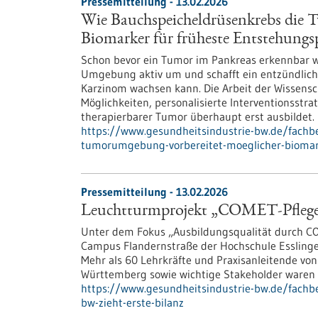
Pressemitteilung - 13.02.2026
Wie Bauchspeicheldrüsenkrebs die 
Biomarker für früheste Entstehungs
Schon bevor ein Tumor im Pankreas erkennbar wi
Umgebung aktiv um und schafft ein entzündlic
Karzinom wachsen kann. Die Arbeit der Wissensc
Möglichkeiten, personalisierte Interventionsstra
therapierbarer Tumor überhaupt erst ausbildet.
https://www.gesundheitsindustrie-bw.de/fachb
tumorumgebung-vorbereitet-moeglicher-biomar
Pressemitteilung - 13.02.2026
Leuchtturmprojekt „COMET-Pflegeau
Unter dem Fokus „Ausbildungsqualität durch CO
Campus Flandernstraße der Hochschule Esslinge
Mehr als 60 Lehrkräfte und Praxisanleitende von
Württemberg sowie wichtige Stakeholder ware
https://www.gesundheitsindustrie-bw.de/fachb
bw-zieht-erste-bilanz