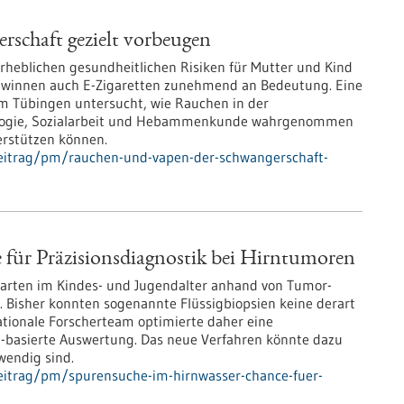
schaft gezielt vorbeugen
heblichen gesundheitlichen Risiken für Mutter und Kind
winnen auch E-Zigaretten zunehmend an Bedeutung. Eine
um Tübingen untersucht, wie Rauchen in der
ologie, Sozialarbeit und Hebammenkunde wahrgenommen
erstützen können.
eitrag/pm/rauchen-und-vapen-der-schwangerschaft-
 für Präzisionsdiagnostik bei Hirntumoren
rarten im Kindes- und Jugendalter anhand von Tumor-
. Bisher konnten sogenannte Flüssigbiopsien keine derart
ationale Forscherteam optimierte daher eine
I-basierte Auswertung. Das neue Verfahren könnte dazu
endig sind.
eitrag/pm/spurensuche-im-hirnwasser-chance-fuer-