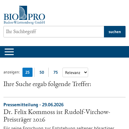
zum
Inhalt
springen
suchen
anzeigen:
25
50
75
Ihre Suche ergab folgende Treffer:
Pressemitteilung - 29.06.2026
Dr. Felix Kommoss ist Rudolf-Virchow-
Preisträger 2026
Für seine Forschung zur Entstehung seltener bösartiger