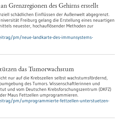
n Grenzregionen des Gehirns erstellt
nziell schädlichen Einflüssen der Außenwelt abgegrenzt.
niversität Freiburg gelang die Erstellung eines neuartigen
mittels neuester, hochauflösender Methoden zur
beitrag/pm/neue-landkarte-des-immunsystems-
stützen das Tumorwachstum
ht nur auf die Krebszellen selbst wachstumsfördernd,
ikroumgebung des Tumors. Wissenschaftlerinnen und
titut und vom Deutschen Krebsforschungszentrum (DKFZ)
n der Maus Fettzellen umprogrammieren.
eitrag/pm/umprogrammierte-fettzellen-unterstuetzen-