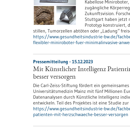
Kabellose Miniroboter
zugängliche Körperreg
Zukunftsvision. Forsch
Stuttgart haben jetzt 
Prototyp konstruiert,
stillen, Tumorzellen abtöten oder „Ladung“ frei
https://www.gesundheitsindustrie-bw.de/fachbe
flexibler-miniroboter-fuer-minimalinvasive-an
Pressemitteilung - 15.12.2023
Mit Künstlicher Intelligenz Patien
besser versorgen
Die Carl-Zeiss-Stiftung fördert ein gemeinsames
Universitätsmedizin Mainz mit fünf Millionen Eur
Datenanalysen durch Künstliche Intelligenz indi
entwickeln.​ Teil des Projektes ist eine Studie 
https://www.gesundheitsindustrie-bw.de/fachbe
patienten-mit-herzschwaeche-besser-versorgen