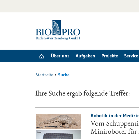
zum
Inhalt
springen
Über uns
Aufgaben
Projekte
Service
Startseite
Suche
Ihre Suche ergab folgende Treffer:
Robotik in der Medizin
Vom Schuppentier
Miniroboter fü