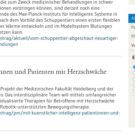
, die zum Zweck medizinischer Behandlungen in schwer
ionen vordringen können, sind derzeit noch eine
ende des Max-Planck-Instituts für Intelligente Systeme in
A
nach dem Vorbild des Schuppentiers einen ersten flexiblen
 der Wärme entwickeln und im Modellsystem Blutungen
F
setzen kann.
F
itrag/aktuell/vom-schuppentier-abgeschaut-neuartiger-
wendungen
V
E
tinnen und Patienten mit Herzschwäche
 Projekt der Medizinischen Fakultät Heidelberg und der
o. Das interdisziplinäre Team will mittels umfangreicher
vidualisierte Therapien für Betroffene mit Herzschwäche
zur Robotik-unterstützten Bewegungstherapie.
itrag/pm/mit-kuenstlicher-intelligenz-patientinnen-und-