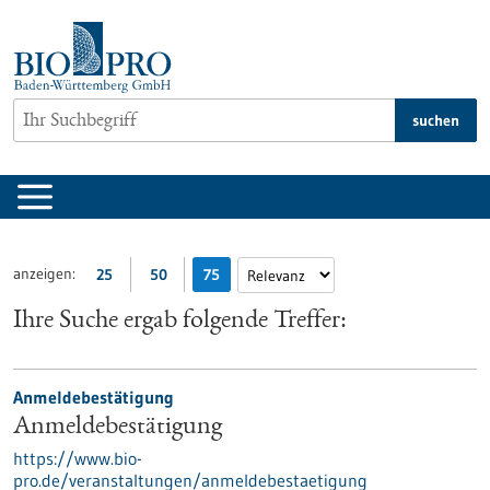
zum
Inhalt
springen
suchen
anzeigen:
25
50
75
Ihre Suche ergab folgende Treffer:
Anmeldebestätigung
Anmeldebestätigung
https://www.bio-
pro.de/veranstaltungen/anmeldebestaetigung