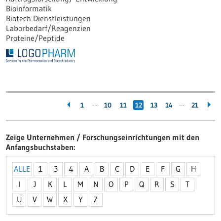
Bioinformatik
Biotech Dienstleistungen
Laborbedarf/Reagenzien
Proteine/Peptide
…
…
1
10
11
12
13
14
21
Zeige Unternehmen / Forschungseinrichtungen mit den
Anfangsbuchstaben
ALLE
1
3
4
A
B
C
D
E
F
G
H
I
J
K
L
M
N
O
P
Q
R
S
T
U
V
W
X
Y
Z