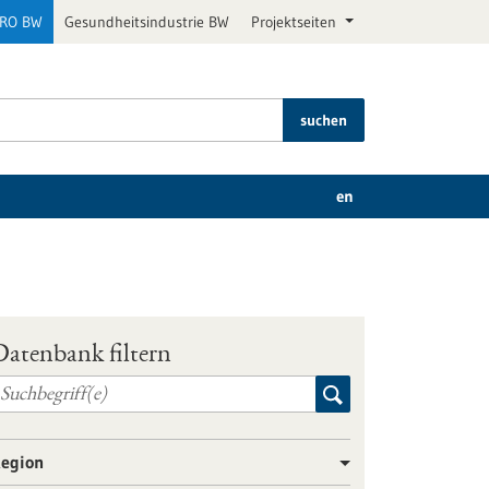
PRO BW
Gesundheitsindustrie BW
Projektseiten
suchen
en
Datenbank filtern
egion