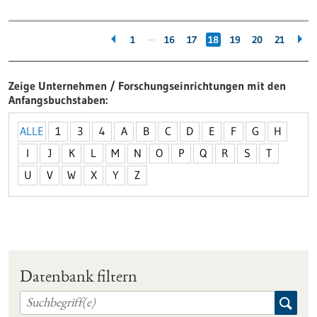
…
1
16
17
18
19
20
21
Zeige Unternehmen / Forschungseinrichtungen mit den
Anfangsbuchstaben
ALLE
1
3
4
A
B
C
D
E
F
G
H
I
J
K
L
M
N
O
P
Q
R
S
T
U
V
W
X
Y
Z
Datenbank filtern