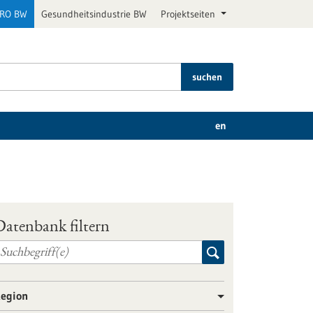
PRO BW
Gesundheitsindustrie BW
Projektseiten
suchen
en
Datenbank filtern
egion