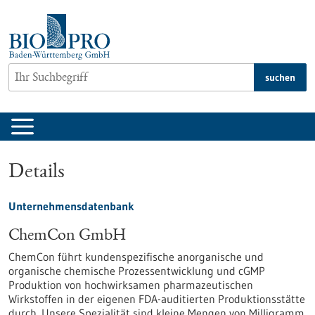
zum
Inhalt
springen
suchen
Details
Unternehmensdatenbank
ChemCon GmbH
ChemCon führt kundenspezifische anorganische und
organische chemische Prozessentwicklung und cGMP
Produktion von hochwirksamen pharmazeutischen
Wirkstoffen in der eigenen FDA-auditierten Produktionsstätte
durch. Unsere Spezialität sind kleine Mengen von Milligramm