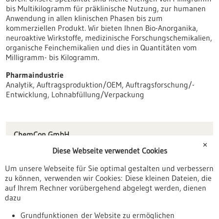
bis Multikilogramm für präklinische Nutzung, zur humanen
Anwendung in allen klinischen Phasen bis zum
kommerziellen Produkt. Wir bieten Ihnen Bio-Anorganika,
neuroaktive Wirkstoffe, medizinische Forschungschemikalien,
organische Feinchemikalien und dies in Quantitäten vom
Milligramm- bis Kilogramm.
Pharmaindustrie
Analytik, Auftragsproduktion/OEM, Auftragsforschung/-
Entwicklung, Lohnabfüllung/Verpackung
ChemCon GmbH
Engesserstraße 4 B
✕
Diese Webseite verwendet Cookies
79108 Freiburg im Breisgau
Um unsere Webseite für Sie optimal gestalten und verbessern
info(at)chemcon.com
zu können, verwenden wir Cookies: Diese kleinen Dateien, die
www.chemcon.com
auf Ihrem Rechner vorübergehend abgelegt werden, dienen
dazu
Freiburg / Offenburg / Lörrach
Grundfunktionen der Website zu ermöglichen