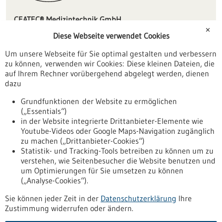
CEATEC® Medizintechnik GmbH
Untere Hauptstraße 6
✕
Diese Webseite verwendet Cookies
78573 Wurmlingen
Um unsere Webseite für Sie optimal gestalten und verbessern
info(at)ceatec.de
zu können, verwenden wir Cookies: Diese kleinen Dateien, die
www.ceatec.de
auf Ihrem Rechner vorübergehend abgelegt werden, dienen
dazu
Tuttlingen / Villingen-Schwenningen
Grundfunktionen der Website zu ermöglichen
(„Essentials“)
in der Website integrierte Drittanbieter-Elemente wie
Youtube-Videos oder Google Maps-Navigation zugänglich
Zurück zur Ergebnisliste
zu machen („Drittanbieter-Cookies“)
Statistik- und Tracking-Tools betreiben zu können um zu
verstehen, wie Seitenbesucher die Website benutzen und
Nach oben
um Optimierungen für Sie umsetzen zu können
(„Analyse-Cookies“).
Sie können jeder Zeit in der
Datenschutzerklärung
Ihre
Informiert bleiben
Zustimmung widerrufen oder ändern.
Newsletter abonnieren