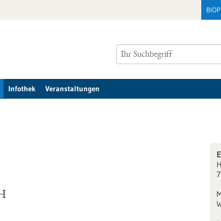
BIO
Infothek
Veranstaltungen
E
H
7
M
bH
W