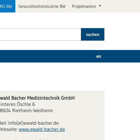
PRO BW
Gesundheitsindustrie BW
Projektseiten
suchen
en
wald Bacher Medizintechnik GmbH
interes Öschle 6
8604 Rietheim-Weilheim
ail:
info(at)ewald-bacher.de
ebseite:
www.ewald-bacher.de