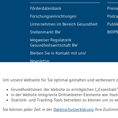
Förderdatenbank
Press
Forschungseinrichtungen
Podca
Unternehmen im Bereich Gesundheit
Publi
Stellenmarkt BW
BIOPR
Wegweiser Regulatorik
Gesundheitswirtschaft BW
Bleiben Sie in Kontakt mit uns!
Newsletter
Um unsere Webseite für Sie optimal gestalten und verbessern 
Informiert bleiben
Newsletter abonnie
Grundfunktionen der Website zu ermöglichen („Essentials“
in der Website integrierte Drittanbieter-Elemente wie You
Statistik- und Tracking-Tools betreiben zu können um zu 
Datenschutzerklärung
Erklärung zur Barrierefreihe
Sie können jeder Zeit in der
Datenschutzerklärung
Ihre Zustimm