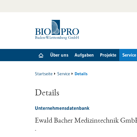
zum
Inhalt
springen
Über uns
Aufgaben
Projekte
Service
Startseite
Service
Details
Details
Unternehmensdatenbank
Ewald Bacher Medizintechnik Gm
-