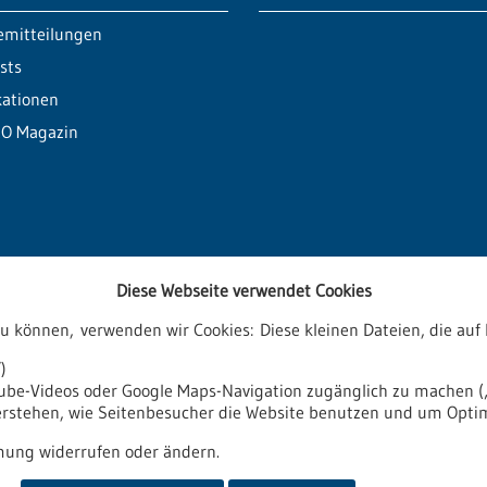
emitteilungen
sts
kationen
O Magazin
Diese Webseite verwendet Cookies
zu können, verwenden wir Cookies: Diese kleinen Dateien, die a
ren
)
tube-Videos oder Google Maps-Navigation zugänglich zu machen („
verstehen, wie Seitenbesucher die Website benutzen und um Opti
it
Impressum
Sitemap
Kontakt
ung widerrufen oder ändern.