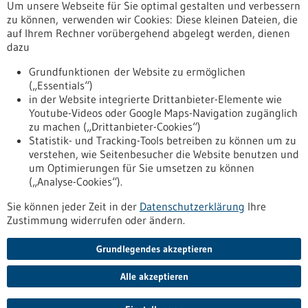
Um unsere Webseite für Sie optimal gestalten und verbessern
services.eu(at)biopharmaspec.com
zu können, verwenden wir Cookies: Diese kleinen Dateien, die
www.biopharmaspec.com
auf Ihrem Rechner vorübergehend abgelegt werden, dienen
dazu
Freiburg / Offenburg / Lörrach
Grundfunktionen der Website zu ermöglichen
(„Essentials“)
in der Website integrierte Drittanbieter-Elemente wie
Youtube-Videos oder Google Maps-Navigation zugänglich
Zurück zur Ergebnisliste
zu machen („Drittanbieter-Cookies“)
Statistik- und Tracking-Tools betreiben zu können um zu
verstehen, wie Seitenbesucher die Website benutzen und
Nach oben
um Optimierungen für Sie umsetzen zu können
(„Analyse-Cookies“).
Sie können jeder Zeit in der
Datenschutzerklärung
Ihre
Informiert bleiben
Zustimmung widerrufen oder ändern.
Newsletter abonnieren
Grundlegendes akzeptieren
Alle akzeptieren