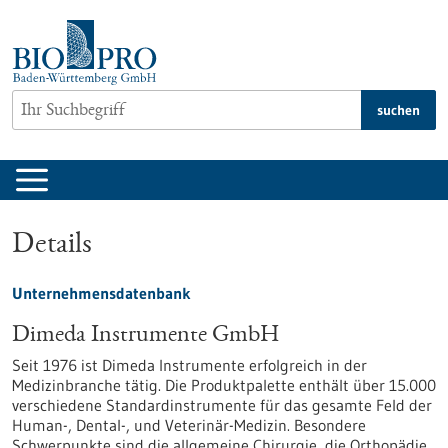
zum
Inhalt
springen
suchen
Details
Unternehmensdatenbank
Dimeda Instrumente GmbH
Seit 1976 ist Dimeda Instrumente erfolgreich in der
Medizinbranche tätig. Die Produktpalette enthält über 15.000
verschiedene Standardinstrumente für das gesamte Feld der
Human-, Dental-, und Veterinär-Medizin. Besondere
Schwerpunkte sind die allgemeine Chirurgie, die Orthopädie