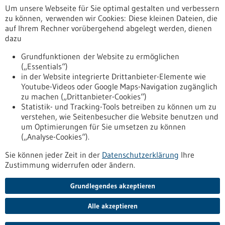
Um unsere Webseite für Sie optimal gestalten und verbessern
info(at)dimeda.de
zu können, verwenden wir Cookies: Diese kleinen Dateien, die
www.dimeda.de
auf Ihrem Rechner vorübergehend abgelegt werden, dienen
dazu
Tuttlingen / Villingen-Schwenningen
Grundfunktionen der Website zu ermöglichen
(„Essentials“)
in der Website integrierte Drittanbieter-Elemente wie
Youtube-Videos oder Google Maps-Navigation zugänglich
Zurück zur Ergebnisliste
zu machen („Drittanbieter-Cookies“)
Statistik- und Tracking-Tools betreiben zu können um zu
verstehen, wie Seitenbesucher die Website benutzen und
Nach oben
um Optimierungen für Sie umsetzen zu können
(„Analyse-Cookies“).
Sie können jeder Zeit in der
Datenschutzerklärung
Ihre
Informiert bleiben
Zustimmung widerrufen oder ändern.
Newsletter abonnieren
Grundlegendes akzeptieren
Alle akzeptieren