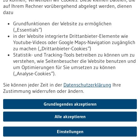
www.du-pharma.de
auf Ihrem Rechner vorübergehend abgelegt werden, dienen
dazu
Ulm / Biberach
Grundfunktionen der Website zu ermöglichen
(„Essentials“)
in der Website integrierte Drittanbieter-Elemente wie
Youtube-Videos oder Google Maps-Navigation zugänglich
Zurück zur Ergebnisliste
zu machen („Drittanbieter-Cookies“)
Statistik- und Tracking-Tools betreiben zu können um zu
verstehen, wie Seitenbesucher die Website benutzen und
Nach oben
um Optimierungen für Sie umsetzen zu können
(„Analyse-Cookies“).
Sie können jeder Zeit in der
Datenschutzerklärung
Ihre
Informiert bleiben
Zustimmung widerrufen oder ändern.
Newsletter abonnieren
Grundlegendes akzeptieren
Alle akzeptieren
2026
©
Einstellungen