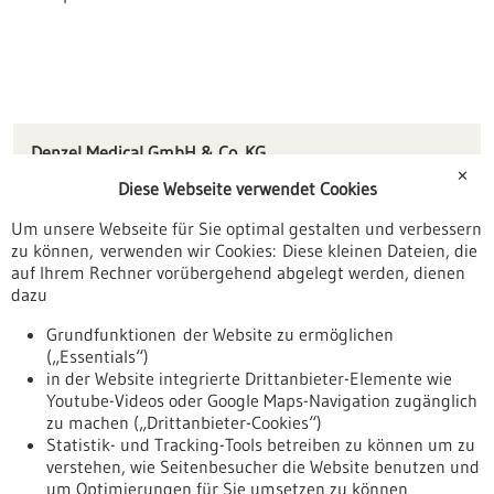
Denzel Medical GmbH & Co. KG
TAKE-OFF Gewerbepark 65
✕
Diese Webseite verwendet Cookies
78579 Neuhausen ob Eck
Um unsere Webseite für Sie optimal gestalten und verbessern
info(at)denzel.com
zu können, verwenden wir Cookies: Diese kleinen Dateien, die
www.denzel.com
auf Ihrem Rechner vorübergehend abgelegt werden, dienen
dazu
Tuttlingen / Villingen-Schwenningen
Grundfunktionen der Website zu ermöglichen
(„Essentials“)
in der Website integrierte Drittanbieter-Elemente wie
Youtube-Videos oder Google Maps-Navigation zugänglich
Zurück zur Ergebnisliste
zu machen („Drittanbieter-Cookies“)
Statistik- und Tracking-Tools betreiben zu können um zu
verstehen, wie Seitenbesucher die Website benutzen und
Nach oben
um Optimierungen für Sie umsetzen zu können