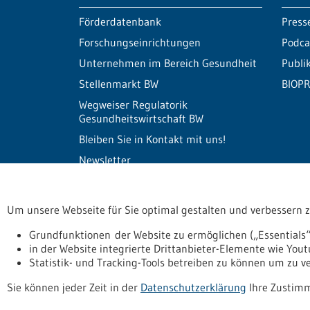
Förderdatenbank
Press
Forschungseinrichtungen
Podca
Unternehmen im Bereich Gesundheit
Publi
Stellenmarkt BW
BIOPR
Wegweiser Regulatorik
Gesundheitswirtschaft BW
Bleiben Sie in Kontakt mit uns!
Newsletter
Um unsere Webseite für Sie optimal gestalten und verbessern 
Informiert bleiben
Newsletter abonnie
Grundfunktionen der Website zu ermöglichen („Essentials“
in der Website integrierte Drittanbieter-Elemente wie You
Statistik- und Tracking-Tools betreiben zu können um zu 
Datenschutzerklärung
Erklärung zur Barrierefreihe
Sie können jeder Zeit in der
Datenschutzerklärung
Ihre Zustimm