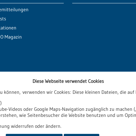
emitteilungen
sts
kationen
O Magazin
Diese Webseite verwendet Cookies
zu können, verwenden wir Cookies: Diese kleinen Dateien, die a
ren
)
tube-Videos oder Google Maps-Navigation zugänglich zu machen („
verstehen, wie Seitenbesucher die Website benutzen und um Opti
it
Impressum
Sitemap
Kontakt
ung widerrufen oder ändern.