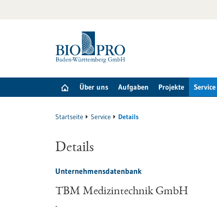
zum
Inhalt
springen
Über uns
Aufgaben
Projekte
Service
Startseite
Service
Details
Details
Unternehmensdatenbank
TBM Medizintechnik GmbH
-