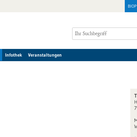
BIO
Infothek
Veranstaltungen
T
H
7
M
W