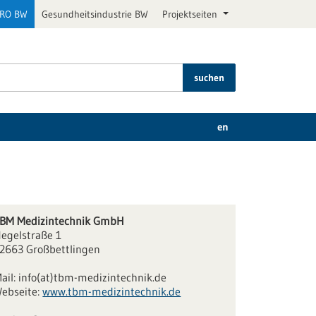
PRO BW
Gesundheitsindustrie BW
Projektseiten
suchen
en
BM Medizintechnik GmbH
egelstraße 1
2663 Großbettlingen
ail:
info(at)tbm-medizintechnik.de
ebseite:
www.tbm-medizintechnik.de