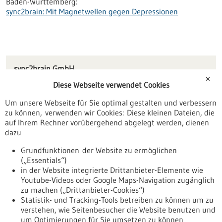
Baden-Württemberg:
sync2brain: Mit Magnetwellen gegen Depressionen
sync2brain GmbH
Eisenbahnstraße 63
✕
Diese Webseite verwendet Cookies
72072 Tübingen
Um unsere Webseite für Sie optimal gestalten und verbessern
info(at)sync2brain.com
zu können, verwenden wir Cookies: Diese kleinen Dateien, die
sync2brain.com
auf Ihrem Rechner vorübergehend abgelegt werden, dienen
dazu
Tübingen / Reutlingen
Grundfunktionen der Website zu ermöglichen
(„Essentials“)
in der Website integrierte Drittanbieter-Elemente wie
Youtube-Videos oder Google Maps-Navigation zugänglich
Zurück zur Ergebnisliste
zu machen („Drittanbieter-Cookies“)
Statistik- und Tracking-Tools betreiben zu können um zu
verstehen, wie Seitenbesucher die Website benutzen und
Nach oben
um Optimierungen für Sie umsetzen zu können